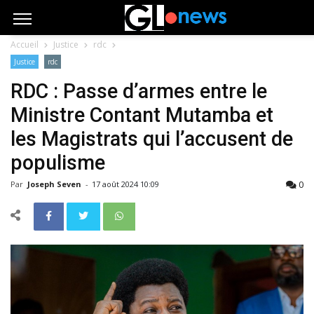
Accueil
Justice
rdc
Justice
rdc
RDC : Passe d’armes entre le
Ministre Contant Mutamba et
les Magistrats qui l’accusent de
populisme
0
Par
Joseph Seven
-
17 août 2024 10:09