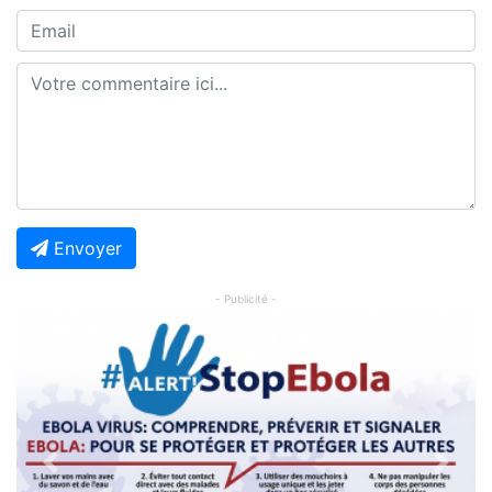
Envoyer
- Publicité -
Previous
Next