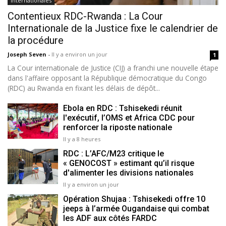
Internationales
Contentieux RDC-Rwanda : La Cour
Internationale de la Justice fixe le calendrier de
la procédure
Joseph Seven
-
Il y a environ un jour
1
La Cour internationale de Justice (CIJ) a franchi une nouvelle étape
dans l'affaire opposant la République démocratique du Congo
(RDC) au Rwanda en fixant les délais de dépôt...
Ebola en RDC : Tshisekedi réunit
l'exécutif, l’OMS et Africa CDC pour
renforcer la riposte nationale
Il y a 8 heures
RDC : L’AFC/M23 critique le
« GENOCOST » estimant qu’il risque
d'alimenter les divisions nationales
Il y a environ un jour
Opération Shujaa : Tshisekedi offre 10
jeeps à l’armée Ougandaise qui combat
les ADF aux côtés FARDC