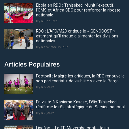
Ebola en RDC : Tshisekedi réunit l'exécutif,
l’OMS et Africa CDC pour renforcer la riposte
nationale
Il y a 8 heures
RDC : L’AFC/M23 critique le « GENOCOST »
estimant qu’il risque d'alimenter les divisions
nationales
Il y a environ un jour
Articles Populaires
Football : Malgré les critiques, la RDC renouvelle
son partenariat « de visibilité » avec le Barça
Il y a 6 jours
En visite à Kaniama Kasese, Félix Tshisekedi
réaffirme le rôle stratégique du Service national
Il y a 7 jours
Linafoot : Le TP Mazembe conteste sa