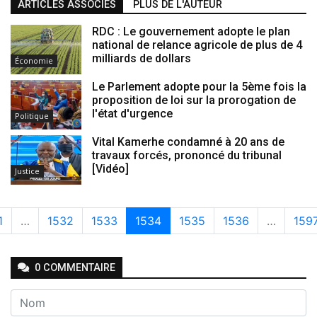
ARTICLES ASSOCIÉS
PLUS DE L'AUTEUR
RDC : Le gouvernement adopte le plan
national de relance agricole de plus de 4
milliards de dollars
Économie
Le Parlement adopte pour la 5ème fois la
proposition de loi sur la prorogation de
l'état d'urgence
Politique
Vital Kamerhe condamné à 20 ans de
travaux forcés, prononcé du tribunal
[Vidéo]
Justice
1
…
1532
1533
1534
1535
1536
…
159
0
COMMENTAIRE