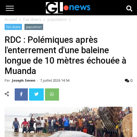
Accueil
Fait divers
population
Fait divers
population
RDC : Polémiques après
l'enterrement d'une baleine
longue de 10 mètres échouée à
Muanda
0
Par
Joseph Seven
-
7 juillet 2026 14:54