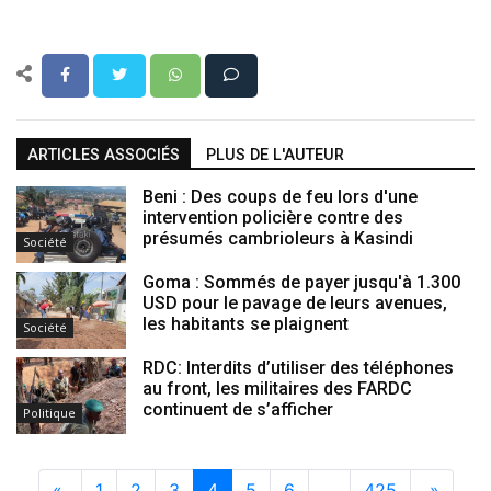
ARTICLES ASSOCIÉS
PLUS DE L'AUTEUR
Beni : Des coups de feu lors d'une
intervention policière contre des
présumés cambrioleurs à Kasindi
Société
Goma : Sommés de payer jusqu'à 1.300
USD pour le pavage de leurs avenues,
les habitants se plaignent
Société
RDC: Interdits d’utiliser des téléphones
au front, les militaires des FARDC
continuent de s’afficher
Politique
«
1
2
3
4
5
6
…
425
»