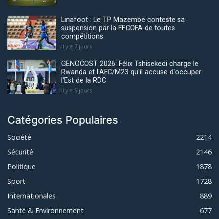
Linafoot : Le TP Mazembe conteste sa
suspension par la FECOFA de toutes
compétitions
Il y a 7 jours
GENOCOST 2026: Félix Tshisekedi charge le
Rwanda et l'AFC/M23 qu'il accuse d'occuper
l'Est de la RDC
Il y a 5 jours
Catégories Populaires
Société
2214
Sécurité
2146
Politique
1878
Sport
1728
Internationales
889
Santé & Environnement
677