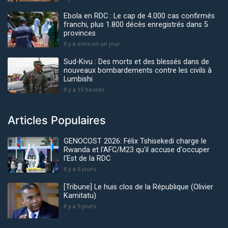
Ebola en RDC : Le cap de 4.000 cas confirmés
franchi, plus 1.800 décès enregistrés dans 5
provinces
Il y a environ un jour
Sud-Kivu : Des morts et des blessés dans de
nouveaux bombardements contre les civils à
Lumbishi
Il y a 15 heures
Articles Populaires
GENOCOST 2026: Félix Tshisekedi charge le
Rwanda et l'AFC/M23 qu'il accuse d'occuper
l'Est de la RDC
Il y a 6 jours
[Tribune] Le huis clos de la République (Olivier
Kamitatu)
Il y a 5 jours