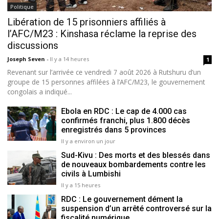
Politique
Libération de 15 prisonniers affiliés à
l’AFC/M23 : Kinshasa réclame la reprise des
discussions
Joseph Seven
-
Il y a 14 heures
1
Revenant sur l’arrivée ce vendredi 7 août 2026 à Rutshuru d’un
groupe de 15 personnes affilées à l’AFC/M23, le gouvernement
congolais a indiqué...
Ebola en RDC : Le cap de 4.000 cas
confirmés franchi, plus 1.800 décès
enregistrés dans 5 provinces
Il y a environ un jour
Sud-Kivu : Des morts et des blessés dans
de nouveaux bombardements contre les
civils à Lumbishi
Il y a 15 heures
RDC : Le gouvernement dément la
suspension d’un arrêté controversé sur la
fiscalité numérique