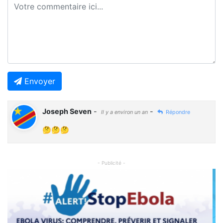
Envoyer
Joseph Seven
-
-
Il y a environ un an
Répondre
🤔🤔🤔
- Publicité -