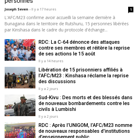
personnes
Joseph Seven
-
Il y a 17 heures
1
L'AFC/M23 confirme avoir accueilli la semaine dernière à
Bunagana dans le territoire de Rutshuru, 15 personnes libérées
par Kinshasa dans le cadre du protocole d'échange...
RDC: La C-64 dénonce des attaques
contre ses membres et réitère la reprise
de ses actions le 15 août
Il y a 14 heures
Libération de 15 prisonniers affiliés à
l’AFC/M23 : Kinshasa réclame la reprise
des discussions
Il y a 2 jours
Sud-Kivu : Des morts et des blessés dans
de nouveaux bombardements contre les
civils à Lumbishi
Il y a 2 jours
RDC : Après l’UNIGOM, l’AFC/M23 nomme
de nouveaux responsables d'institutions
d’enseignement public