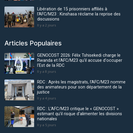
Libération de 15 prisonniers affiliés à
l’AFC/M23 : Kinshasa réclame la reprise des
discussions
Il y a 2 jours
Articles Populaires
GENOCOST 2026: Félix Tshisekedi charge le
Rwanda et l'AFC/M23 qu'il accuse d'occuper
l'Est de la RDC
Il y a 8 jours
RDC : Après les magistrats, l’AFC/M23 nomme
des animateurs pour son département de la
justice
Il y a 4 jours
RDC : L’AFC/M23 critique le « GENOCOST »
estimant qu’il risque d'alimenter les divisions
nationales
Il y a 5 jours