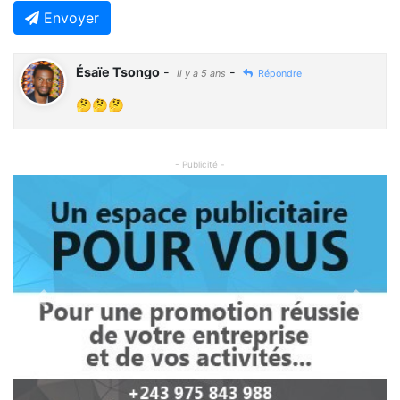
Envoyer
Ésaïe Tsongo
-
-
Il y a 5 ans
Répondre
🤔🤔🤔
- Publicité -
Previous
Next