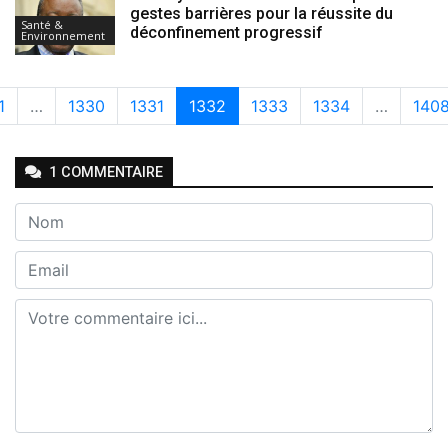
gestes barrières pour la réussite du
Santé &
déconfinement progressif
Environnement
1
…
1330
1331
1332
1333
1334
…
140
1
COMMENTAIRE