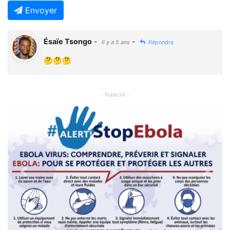
Envoyer
Ésaïe Tsongo
-
-
Il y a 5 ans
Répondre
🤔🤔🤔
- Publicité -
Previous
Next