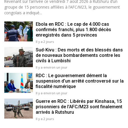
Revenant sur l’arrivée ce vendredi 7 août 2026 à Rutshuru d’un
groupe de 15 personnes affilées à l’AFC/M23, le gouvernement
congolais a indiqué...
Ebola en RDC : Le cap de 4.000 cas
confirmés franchi, plus 1.800 décès
enregistrés dans 5 provinces
Il y a 2 jours
Sud-Kivu : Des morts et des blessés dans
de nouveaux bombardements contre les
civils à Lumbishi
Il y a environ un jour
RDC : Le gouvernement dément la
suspension d’un arrêté controversé sur la
fiscalité numérique
Il y a environ un jour
Guerre en RDC : Libérés par Kinshasa, 15
prisonniers de l'AFC/M23 sont finalement
arrivés à Rutshuru
Il y a 2 jours