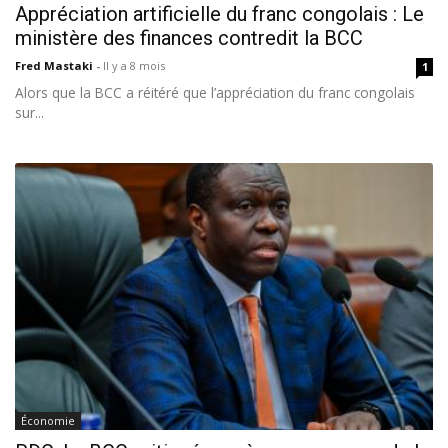
Appréciation artificielle du franc congolais : Le
ministère des finances contredit la BCC
Fred Mastaki
-
Il y a 8 mois
1
Alors que la BCC a réitéré que l’appréciation du franc congolais
sur...
Économie