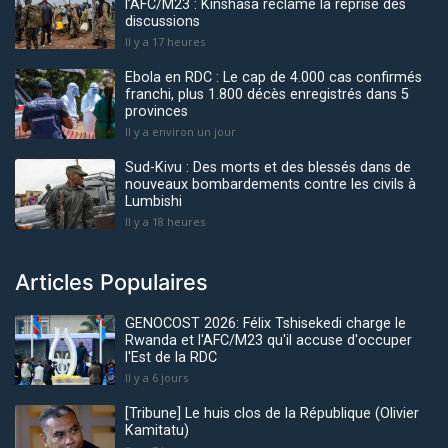
l’AFC/M23 : Kinshasa réclame la reprise des
discussions
Il y a 17 heures
Ebola en RDC : Le cap de 4.000 cas confirmés
franchi, plus 1.800 décès enregistrés dans 5
provinces
Il y a environ un jour
Sud-Kivu : Des morts et des blessés dans de
nouveaux bombardements contre les civils à
Lumbishi
Il y a 18 heures
Articles Populaires
GENOCOST 2026: Félix Tshisekedi charge le
Rwanda et l'AFC/M23 qu'il accuse d'occuper
l'Est de la RDC
Il y a 6 jours
[Tribune] Le huis clos de la République (Olivier
Kamitatu)