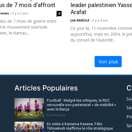
us de 7 mois d’affront
leader palestinien Yass
Arafat
 Seven
-
Il y a 2 ans
0
Job KAKULE
-
Il y a 4 ans
plus de 7 mois de guerre entre
et le mouvement islamiste
Ce jour-là, 11 novembre comm
nien, le Hamas,...
aujourd'hui, mais en 2004, le pr
du conseil de l'Autorité...
Voir plus
Articles Populaires
C
So
Football : Malgré les critiques, la RDC
renouvelle son partenariat « de visibilité »
Sé
avec le Barça
Il y a 6 jours
Po
En visite à Kaniama Kasese, Félix
Sp
Tshisekedi réaffirme le rôle stratégique