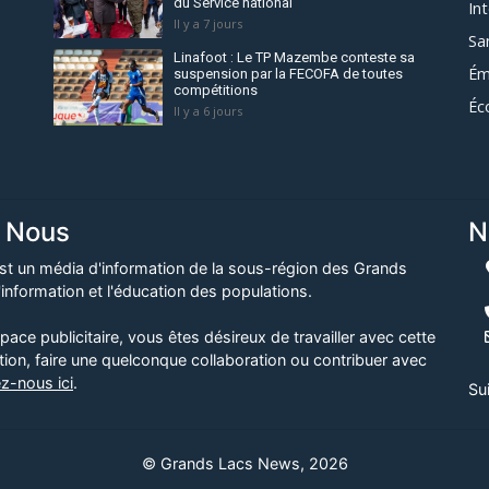
du Service national
In
Il y a 7 jours
Sa
Linafoot : Le TP Mazembe conteste sa
Ém
suspension par la FECOFA de toutes
compétitions
Éc
Il y a 6 jours
 Nous
N
t un média d'information de la sous-région des Grands
information et l'éducation des populations.
ce publicitaire, vous êtes désireux de travailler avec cette
tion, faire une quelconque collaboration ou contribuer avec
z-nous ici
.
Su
© Grands Lacs News, 2026