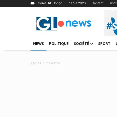
Goma, RDCongo
7 août 2026
Contact
Insc
NEWS
POLITIQUE
SOCIÉTÉ
SPORT
Accueil
palestine