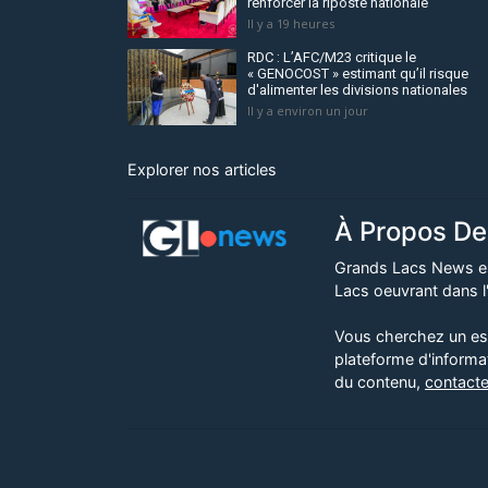
renforcer la riposte nationale
Il y a 19 heures
RDC : L’AFC/M23 critique le
« GENOCOST » estimant qu’il risque
d'alimenter les divisions nationales
Il y a environ un jour
Explorer nos articles
À Propos De
Grands Lacs News es
Lacs oeuvrant dans l'
Vous cherchez un espa
plateforme d'informa
du contenu,
contacte