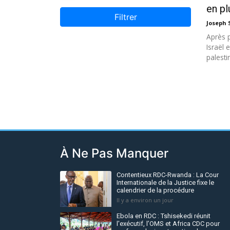
en pl
Filtrer
Joseph
Après 
Israël 
palesti
À Ne Pas Manquer
Contentieux RDC-Rwanda : La Cour
Internationale de la Justice fixe le
calendrier de la procédure
Il y a environ un jour
Ebola en RDC : Tshisekedi réunit
l'exécutif, l’OMS et Africa CDC pour