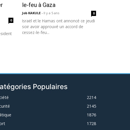
er
le-feu à Gaza
Job KAKULE
-
Il y a 5 ans
0
0
Israël et le Hamas ont annoncé ce jeudi
soir avoir approuvé un accord de
e
cessez-le-feu...
ésident
atégories Populaires
ciété
2214
curité
2145
litique
1876
ort
1728