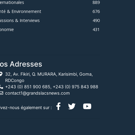
ternationales
889
nté & Environnement
676
issions & Interviews
490
onomie
431
os Adresses
32, Av. Fikiri, Q. MURARA, Karisimbi, Goma,
RDCongo
+243 (0) 851 900 685, +243 (0) 975 843 988
contact1@grandslacsnews.com
ivez-nous également sur :