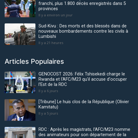
franchi, plus 1.800 décès enregistrés dans 5
provinces
Il y a environ un jour
Sud-Kivu : Des morts et des blessés dans de
nouveaux bombardements contre les civils à
Lumbishi
Il y a 21 heures
Articles Populaires
GENOCOST 2026: Félix Tshisekedi charge le
Rwanda et l'AFC/M23 qu'il accuse d'occuper
l'Est de la RDC
Il y a 6 jours
[Tribune] Le huis clos de la République (Olivier
Kamitatu)
Il y a 5 jours
RDC : Après les magistrats, l’AFC/M23 nomme
des animateurs pour son département de la