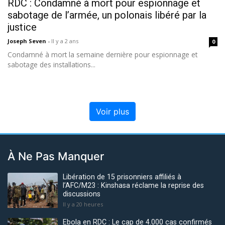
RDC : Condamné à mort pour espionnage et
sabotage de l’armée, un polonais libéré par la
justice
Joseph Seven
-
Il y a 2 ans
0
Condamné à mort la semaine dernière pour espionnage et
sabotage des installations...
Voir plus
À Ne Pas Manquer
Libération de 15 prisonniers affiliés à
l’AFC/M23 : Kinshasa réclame la reprise des
discussions
Il y a 20 heures
Ebola en RDC : Le cap de 4.000 cas confirmés