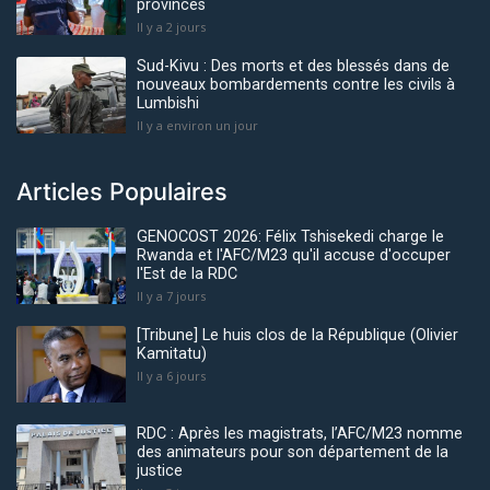
provinces
Il y a 2 jours
Sud-Kivu : Des morts et des blessés dans de
nouveaux bombardements contre les civils à
Lumbishi
Il y a environ un jour
Articles Populaires
GENOCOST 2026: Félix Tshisekedi charge le
Rwanda et l'AFC/M23 qu'il accuse d'occuper
l'Est de la RDC
Il y a 7 jours
[Tribune] Le huis clos de la République (Olivier
Kamitatu)
Il y a 6 jours
RDC : Après les magistrats, l’AFC/M23 nomme
des animateurs pour son département de la
justice