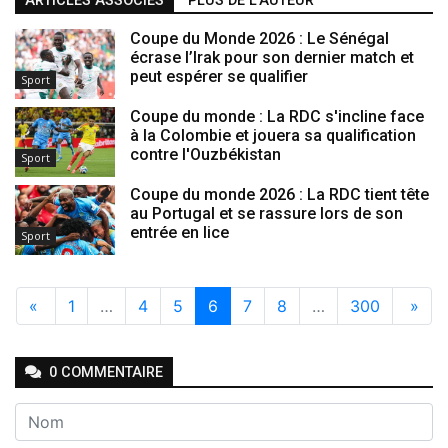
ARTICLES ASSOCIÉS
PLUS DE L'AUTEUR
Coupe du Monde 2026 : Le Sénégal
écrase l’Irak pour son dernier match et
peut espérer se qualifier
Sport
Coupe du monde : La RDC s'incline face
à la Colombie et jouera sa qualification
contre l'Ouzbékistan
Sport
Coupe du monde 2026 : La RDC tient tête
au Portugal et se rassure lors de son
entrée en lice
Sport
«
1
…
4
5
6
7
8
…
300
»
0
COMMENTAIRE