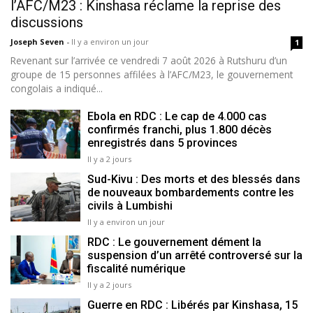
l’AFC/M23 : Kinshasa réclame la reprise des
discussions
Joseph Seven
-
Il y a environ un jour
1
Revenant sur l’arrivée ce vendredi 7 août 2026 à Rutshuru d’un
groupe de 15 personnes affilées à l’AFC/M23, le gouvernement
congolais a indiqué...
Ebola en RDC : Le cap de 4.000 cas
confirmés franchi, plus 1.800 décès
enregistrés dans 5 provinces
Il y a 2 jours
Sud-Kivu : Des morts et des blessés dans
de nouveaux bombardements contre les
civils à Lumbishi
Il y a environ un jour
RDC : Le gouvernement dément la
suspension d’un arrêté controversé sur la
fiscalité numérique
Il y a 2 jours
Guerre en RDC : Libérés par Kinshasa, 15