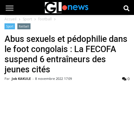
Accueil
Sport
football
Sport
football
Abus sexuels et pédophilie dans
le foot congolais : La FECOFA
suspend 6 entraîneurs des
jeunes cités
0
Par
Job KAKULE
-
8 novembre 2022 17:09