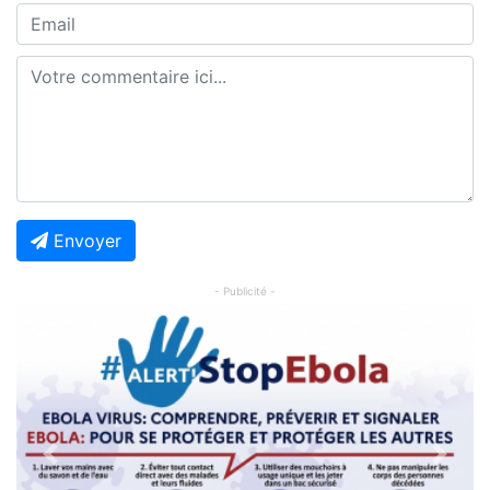
Envoyer
- Publicité -
Previous
Next