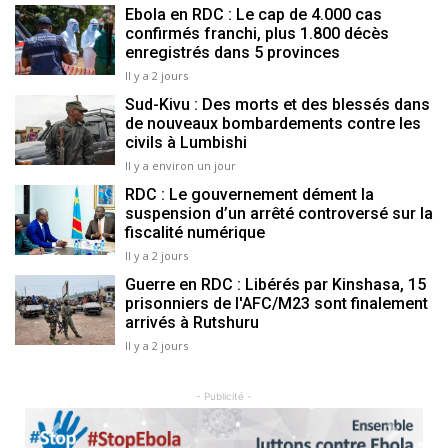
Ebola en RDC : Le cap de 4.000 cas
confirmés franchi, plus 1.800 décès
enregistrés dans 5 provinces
Il y a 2 jours
Sud-Kivu : Des morts et des blessés dans
de nouveaux bombardements contre les
civils à Lumbishi
Il y a environ un jour
RDC : Le gouvernement dément la
suspension d’un arrêté controversé sur la
fiscalité numérique
Il y a 2 jours
Guerre en RDC : Libérés par Kinshasa, 15
prisonniers de l'AFC/M23 sont finalement
arrivés à Rutshuru
Il y a 2 jours
- Publicité -
Previous
Next