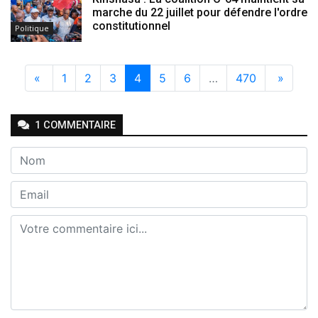
marche du 22 juillet pour défendre l'ordre
constitutionnel
Politique
«
1
2
3
4
5
6
…
470
»
1
COMMENTAIRE