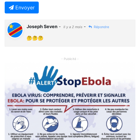
Envoyer
Joseph Seven
-
-
Il y a 2 mois
Répondre
🤔🤔🤔
- Publicité -
Previous
Next