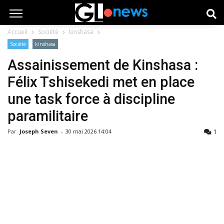
Accueil
Société
kinshasa
Société
kinshasa
Assainissement de Kinshasa :
Félix Tshisekedi met en place
une task force à discipline
paramilitaire
1
Par
Joseph Seven
-
30 mai 2026 14:04