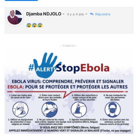
Djamba NDJOLO
-
-
Il y a 4 ans
Répondre
😰😰😰
- Publicité -
Previous
Next