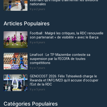
estimant qu’il risque d'alimenter les divisions
nationales
Il y a 2 jours
Articles Populaires
Football : Malgré les critiques, la RDC renouvelle
son partenariat « de visibilité » avec le Barça
Il y a 6 jours
Linafoot : Le TP Mazembe conteste sa
suspension par la FECOFA de toutes
compétitions
Il y a 7 jours
GENOCOST 2026: Félix Tshisekedi charge le
Rwanda et l'AFC/M23 qu'il accuse d'occuper
l'Est de la RDC
Il y a 5 jours
Catégories Populaires