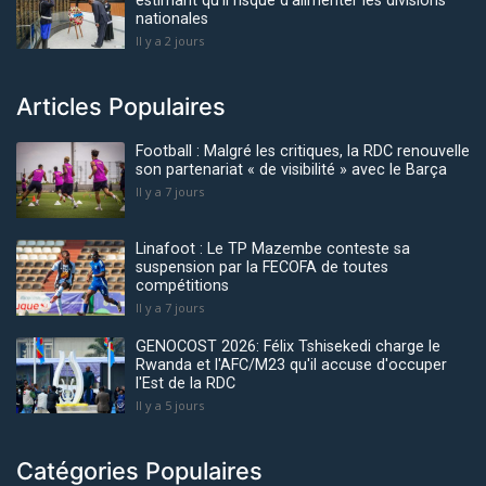
estimant qu’il risque d'alimenter les divisions
nationales
Il y a 2 jours
Articles Populaires
Football : Malgré les critiques, la RDC renouvelle
son partenariat « de visibilité » avec le Barça
Il y a 7 jours
Linafoot : Le TP Mazembe conteste sa
suspension par la FECOFA de toutes
compétitions
Il y a 7 jours
GENOCOST 2026: Félix Tshisekedi charge le
Rwanda et l'AFC/M23 qu'il accuse d'occuper
l'Est de la RDC
Il y a 5 jours
Catégories Populaires