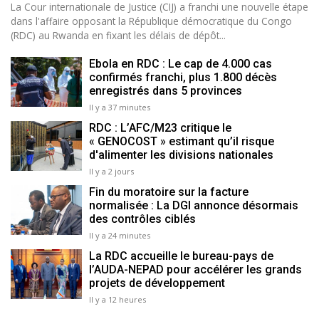
La Cour internationale de Justice (CIJ) a franchi une nouvelle étape
dans l'affaire opposant la République démocratique du Congo
(RDC) au Rwanda en fixant les délais de dépôt...
Ebola en RDC : Le cap de 4.000 cas
confirmés franchi, plus 1.800 décès
enregistrés dans 5 provinces
Il y a 37 minutes
RDC : L’AFC/M23 critique le
« GENOCOST » estimant qu’il risque
d'alimenter les divisions nationales
Il y a 2 jours
Fin du moratoire sur la facture
normalisée : La DGI annonce désormais
des contrôles ciblés
Il y a 24 minutes
La RDC accueille le bureau-pays de
l’AUDA-NEPAD pour accélérer les grands
projets de développement
Il y a 12 heures