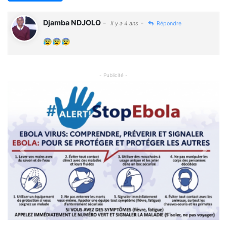
Djamba NDJOLO
-
-
Il y a 4 ans
Répondre
😰😰😰
- Publicité -
Previous
Next