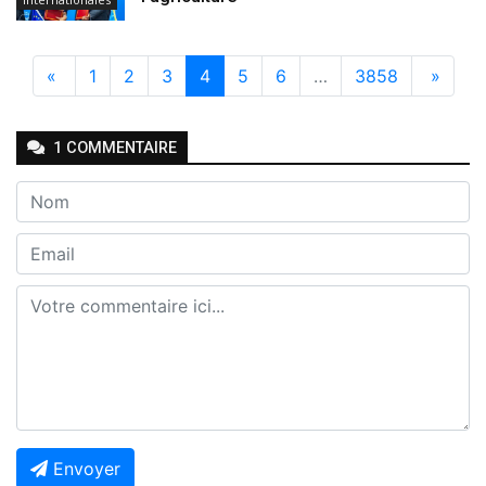
«
1
2
3
4
5
6
…
3858
»
1
COMMENTAIRE
Envoyer