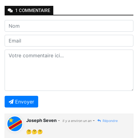
1
COMMENTAIRE
Envoyer
Joseph Seven
-
-
Il y a environ un an
Répondre
🤔🤔🤔