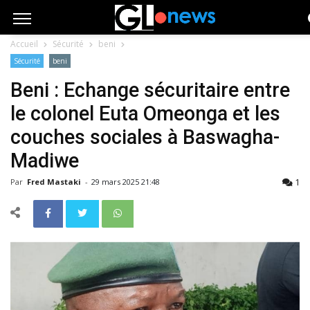
Accueil
Sécurité
beni
Sécurité
beni
Beni : Echange sécuritaire entre
le colonel Euta Omeonga et les
couches sociales à Baswagha-
Madiwe
1
Par
Fred Mastaki
-
29 mars 2025 21:48