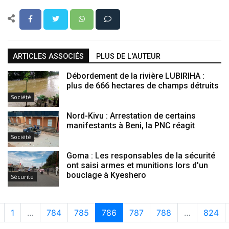
ARTICLES ASSOCIÉS
PLUS DE L'AUTEUR
Débordement de la rivière LUBIRIHA :
plus de 666 hectares de champs détruits
Société
Nord-Kivu : Arrestation de certains
manifestants à Beni, la PNC réagit
Société
Goma : Les responsables de la sécurité
ont saisi armes et munitions lors d'un
bouclage à Kyeshero
Sécurité
1
…
784
785
786
787
788
…
824