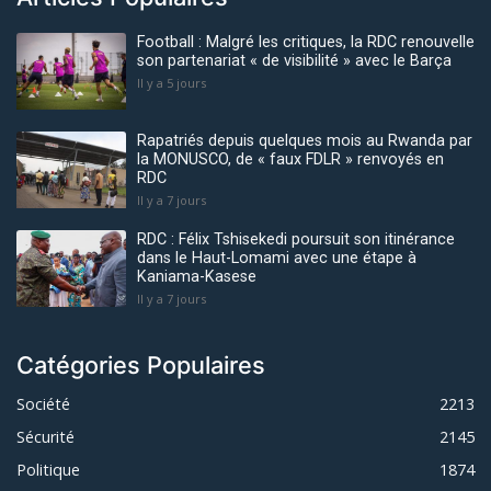
Football : Malgré les critiques, la RDC renouvelle
son partenariat « de visibilité » avec le Barça
Il y a 5 jours
Rapatriés depuis quelques mois au Rwanda par
la MONUSCO, de « faux FDLR » renvoyés en
RDC
Il y a 7 jours
RDC : Félix Tshisekedi poursuit son itinérance
dans le Haut-Lomami avec une étape à
Kaniama-Kasese
Il y a 7 jours
Catégories Populaires
Société
2213
Sécurité
2145
Politique
1874