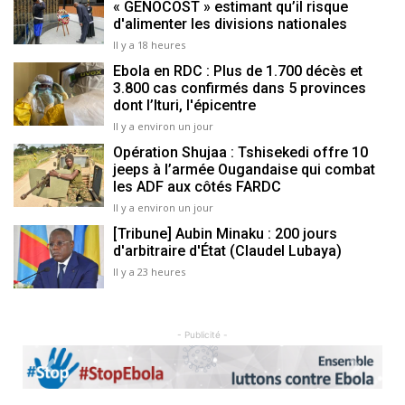
« GENOCOST » estimant qu’il risque
d'alimenter les divisions nationales
Il y a 18 heures
Ebola en RDC : Plus de 1.700 décès et
3.800 cas confirmés dans 5 provinces
dont l’Ituri, l'épicentre
Il y a environ un jour
Opération Shujaa : Tshisekedi offre 10
jeeps à l’armée Ougandaise qui combat
les ADF aux côtés FARDC
Il y a environ un jour
[Tribune] Aubin Minaku : 200 jours
d'arbitraire d'État (Claudel Lubaya)
Il y a 23 heures
- Publicité -
Previous
Next