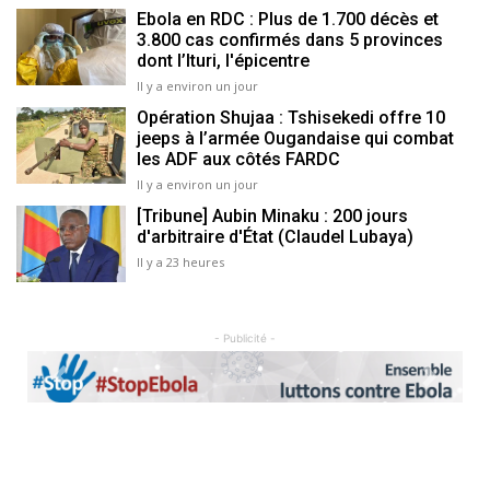
Ebola en RDC : Plus de 1.700 décès et
3.800 cas confirmés dans 5 provinces
dont l’Ituri, l'épicentre
Il y a environ un jour
Opération Shujaa : Tshisekedi offre 10
jeeps à l’armée Ougandaise qui combat
les ADF aux côtés FARDC
Il y a environ un jour
[Tribune] Aubin Minaku : 200 jours
d'arbitraire d'État (Claudel Lubaya)
Il y a 23 heures
- Publicité -
Previous
Next