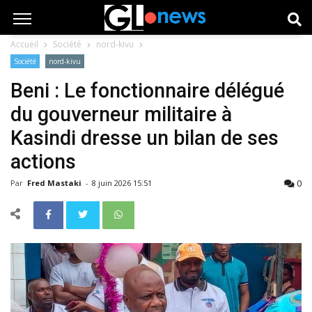
Accueil
Société
nord-kivu
Société
nord-kivu
Beni : Le fonctionnaire délégué
du gouverneur militaire à
Kasindi dresse un bilan de ses
actions
0
Par
Fred Mastaki
-
8 juin 2026 15:51