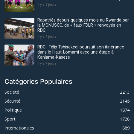
Il y a 6 jours
Rapatriés depuis quelques mois au Rwanda par
la MONUSCO, de « faux FDLR » renvoyés en
RDC
Il y a 7 jours
RDC : Félix Tshisekedi poursuit son itinérance
dans le Haut-Lomami avec une étape à
Kaniama-Kasese
Il y a 7 jours
Catégories Populaires
Société
2213
Sécurité
2145
Politique
1874
Sport
1728
Internationales
889