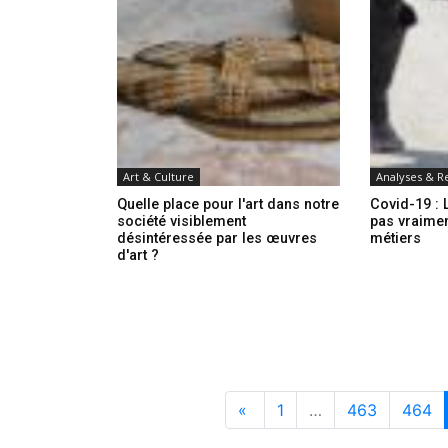
Art & Culture
Analyses & R
Quelle place pour l'art dans notre
Covid-19 : 
société visiblement
pas vraimen
désintéressée par les œuvres
métiers
d'art ?
«
1
…
463
464