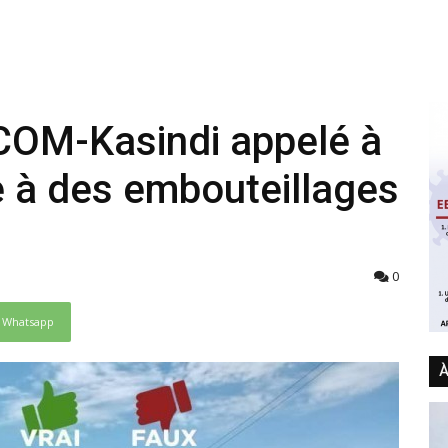
COM-Kasindi appelé à
e à des embouteillages
0
Whatsapp
À