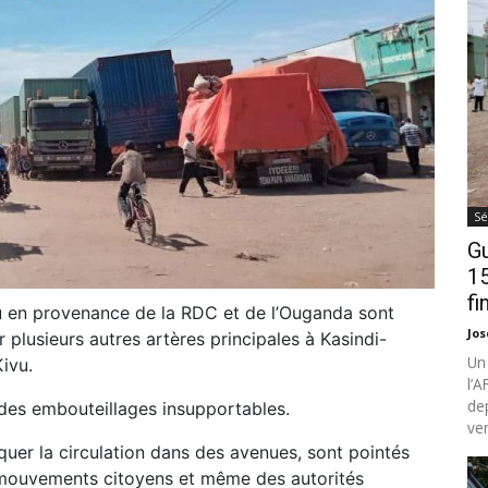
Sé
Gu
15
fi
u en provenance de la RDC et de l’Ouganda sont
Jo
 plusieurs autres artères principales à Kasindi-
Un
Kivu.
l’
de
es embouteillages insupportables.
ven
uer la circulation dans des avenues, sont pointés
s mouvements citoyens et même des autorités