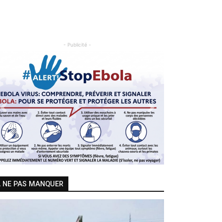
- Publicité -
Previous
Next
 NE PAS MANQUER