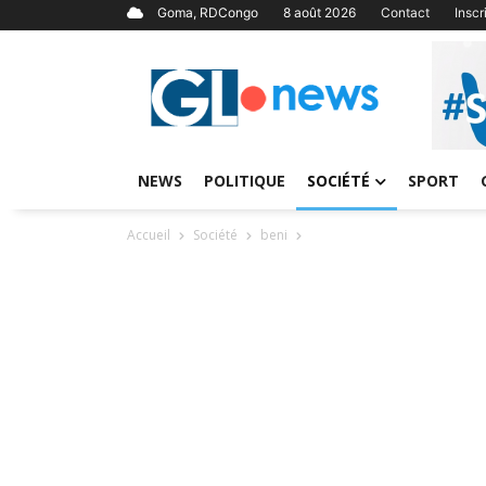
Goma, RDCongo
8 août 2026
Contact
Insc
NEWS
POLITIQUE
SOCIÉTÉ
SPORT
Accueil
Société
beni