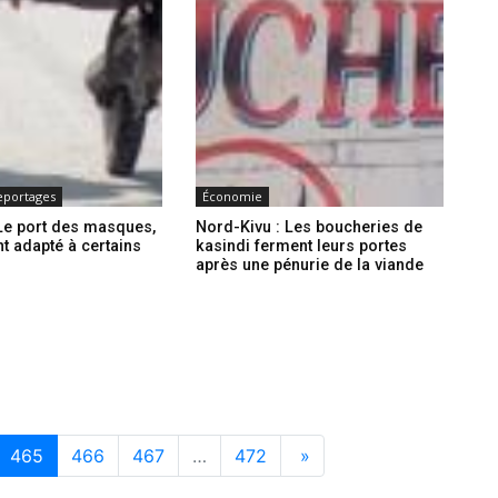
eportages
Économie
Le port des masques,
Nord-Kivu : Les boucheries de
t adapté à certains
kasindi ferment leurs portes
après une pénurie de la viande
465
466
467
…
472
»