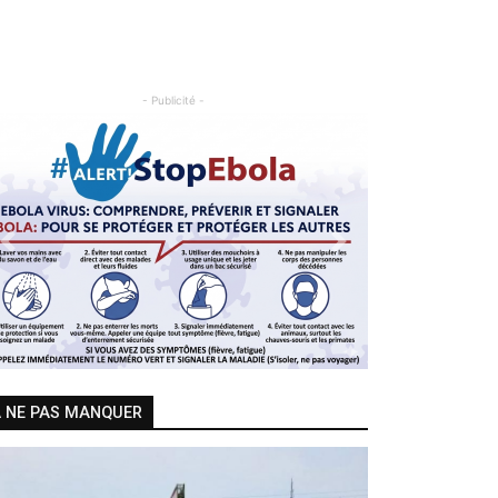
- Publicité -
Previous
Next
 NE PAS MANQUER