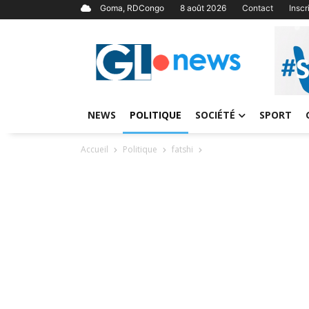
Goma, RDCongo
8 août 2026
Contact
Insc
NEWS
POLITIQUE
SOCIÉTÉ
SPORT
Accueil
Politique
fatshi