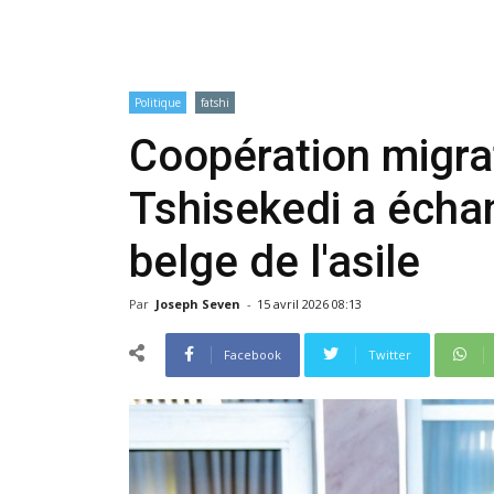
Politique
fatshi
Coopération migrat
Tshisekedi a échan
belge de l'asile
Par
Joseph Seven
-
15 avril 2026 08:13
Facebook
Twitter