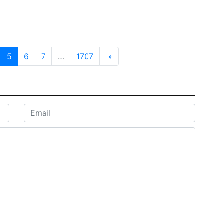
5
6
7
…
1707
»