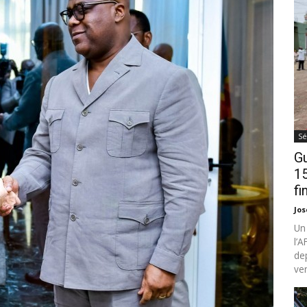
Sé
Gu
15
fi
Jo
Un
l’
de
ven