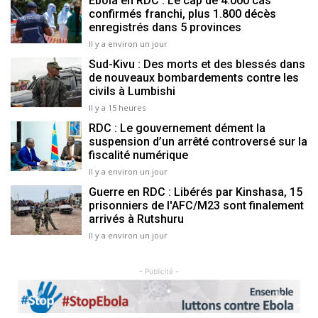
Ebola en RDC : Le cap de 4.000 cas
confirmés franchi, plus 1.800 décès
enregistrés dans 5 provinces
Il y a environ un jour
Sud-Kivu : Des morts et des blessés dans
de nouveaux bombardements contre les
civils à Lumbishi
Il y a 15 heures
RDC : Le gouvernement dément la
suspension d’un arrêté controversé sur la
fiscalité numérique
Il y a environ un jour
Guerre en RDC : Libérés par Kinshasa, 15
prisonniers de l'AFC/M23 sont finalement
arrivés à Rutshuru
Il y a environ un jour
- Publicité -
Previous
Next