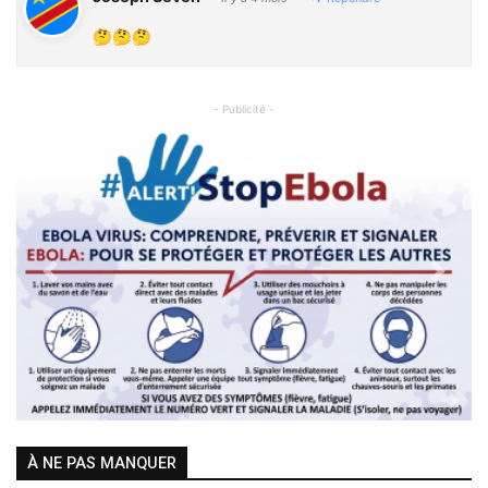
🤔🤔🤔
- Publicité -
Previous
Next
À NE PAS MANQUER