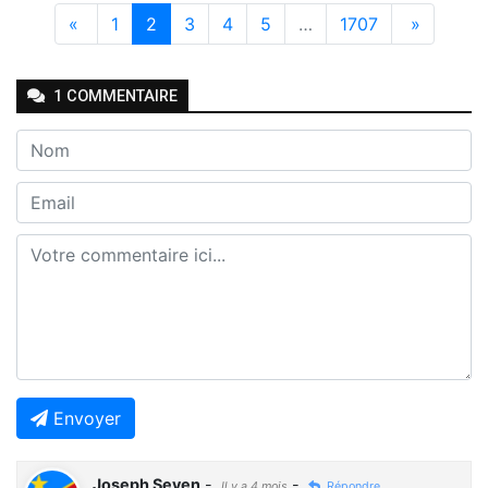
«
1
2
3
4
5
…
1707
»
1
COMMENTAIRE
Envoyer
Joseph Seven
-
-
Il y a 4 mois
Répondre