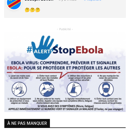
🤔🤔🤔
- Publicité -
Previous
Next
À NE PAS MANQUER