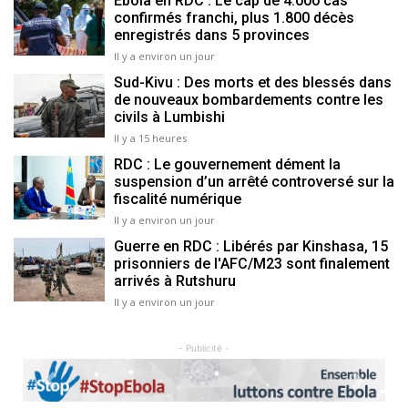
Ebola en RDC : Le cap de 4.000 cas
confirmés franchi, plus 1.800 décès
enregistrés dans 5 provinces
Il y a environ un jour
Sud-Kivu : Des morts et des blessés dans
de nouveaux bombardements contre les
civils à Lumbishi
Il y a 15 heures
RDC : Le gouvernement dément la
suspension d’un arrêté controversé sur la
fiscalité numérique
Il y a environ un jour
Guerre en RDC : Libérés par Kinshasa, 15
prisonniers de l'AFC/M23 sont finalement
arrivés à Rutshuru
Il y a environ un jour
- Publicité -
Previous
Next