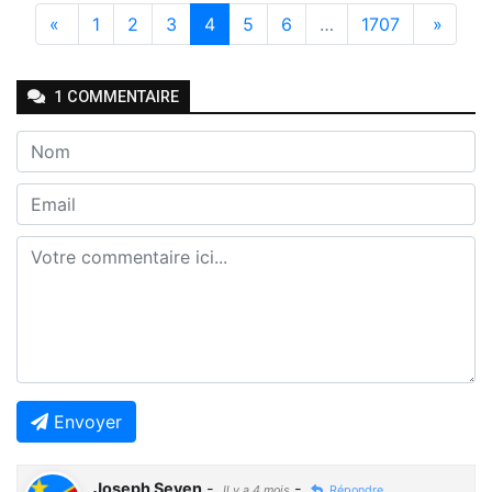
«
1
2
3
4
5
6
…
1707
»
1
COMMENTAIRE
Envoyer
Joseph Seven
-
-
Il y a 4 mois
Répondre