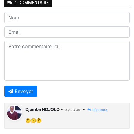
1
COMMENTAIRE
Envoyer
Djamba NDJOLO
-
-
Il y a 4 ans
Répondre
🤔🤔🤔