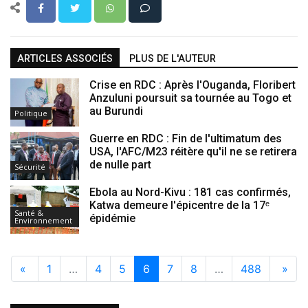
ARTICLES ASSOCIÉS
PLUS DE L'AUTEUR
Crise en RDC : Après l'Ouganda, Floribert
Anzuluni poursuit sa tournée au Togo et
au Burundi
Politique
Guerre en RDC : Fin de l'ultimatum des
USA, l'AFC/M23 réitère qu'il ne se retirera
de nulle part
Sécurité
Ebola au Nord-Kivu : 181 cas confirmés,
Katwa demeure l'épicentre de la 17ᵉ
Santé &
épidémie
Environnement
«
1
…
4
5
6
7
8
…
488
»