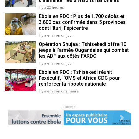
d'alimenter les divisions nationales
Il y a 22 heures
Ebola en RDC : Plus de 1.700 décès et
3.800 cas confirmés dans 5 provinces
dont l’Ituri, l'épicentre
Il y a environ un jour
Opération Shujaa : Tshisekedi offre 10
jeeps à l’armée Ougandaise qui combat
les ADF aux côtés FARDC
Il y a environ un jour
Ebola en RDC : Tshisekedi réunit
l'exécutif, l’OMS et Africa CDC pour
renforcer la riposte nationale
Il y a environ une heure
- Publicité -
Previous
Next