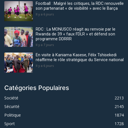
Football : Malgré les critiques, la RDC renouvelle
son partenariat « de visibilité » avec le Barça
Il y a 6 jours
RDC : La MONUSCO réagit au renvoie par le
Rwanda de 39 « faux FDLR » et défend son
programme DDRRR
Il y a 7 jours
En visite à Kaniama Kasese, Félix Tshisekedi
réaffirme le rôle stratégique du Service national
Il y a 6 jours
Catégories Populaires
Société
2213
Sécurité
2145
Politique
1874
Sport
1728