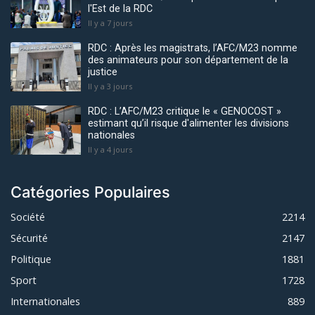
l'Est de la RDC
Il y a 7 jours
RDC : Après les magistrats, l’AFC/M23 nomme
des animateurs pour son département de la
justice
Il y a 3 jours
RDC : L’AFC/M23 critique le « GENOCOST »
estimant qu’il risque d'alimenter les divisions
nationales
Il y a 4 jours
Catégories Populaires
Société
2214
Sécurité
2147
Politique
1881
Sport
1728
Internationales
889