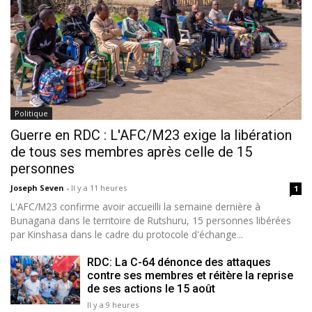
Politique
Guerre en RDC : L'AFC/M23 exige la libération
de tous ses membres après celle de 15
personnes
Joseph Seven
-
Il y a 11 heures
1
L'AFC/M23 confirme avoir accueilli la semaine dernière à
Bunagana dans le territoire de Rutshuru, 15 personnes libérées
par Kinshasa dans le cadre du protocole d'échange...
RDC: La C-64 dénonce des attaques
contre ses membres et réitère la reprise
de ses actions le 15 août
Il y a 9 heures