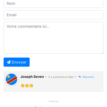
Envoyer
Joseph Seven
-
-
Il y a environ un mois
Répondre
👏👏👏
- Publicité -