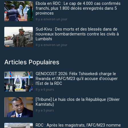
Ebola en RDC : Le cap de 4.000 cas confirmés
franchi, plus 1.800 décès enregistrés dans 5
provinces
Il y a environ un jour
Sud-Kivu : Des morts et des blessés dans de
nouveaux bombardements contre les civils à
Lumbishi
Il y a environ un jour
Articles Populaires
GENOCOST 2026: Félix Tshisekedi charge le
Rwanda et l'AFC/M23 qu'il accuse d'occuper
l'Est de la RDC
Il y a 6 jours
[Tribune] Le huis clos de la République (Olivier
Kamitatu)
Il y a 5 jours
RDC : Après les magistrats, l’AFC/M23 nomme