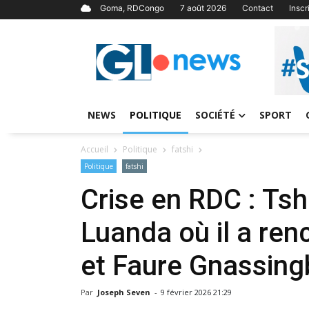
Goma, RDCongo
7 août 2026
Contact
Insc
NEWS
POLITIQUE
SOCIÉTÉ
SPORT
Accueil
Politique
fatshi
Politique
fatshi
Crise en RDC : Ts
Luanda où il a re
et Faure Gnassing
Par
Joseph Seven
-
9 février 2026 21:29