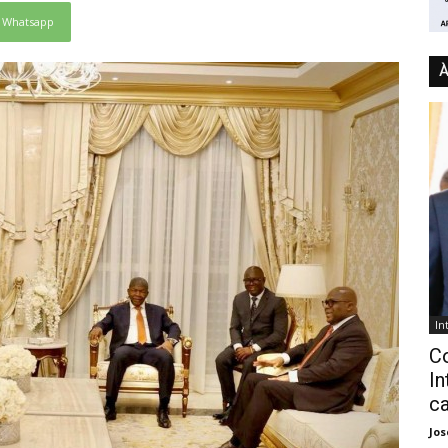
Whatsapp
À
In
C
In
ca
Jo