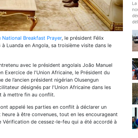
La 
no
dé
dél
u National Breakfast Prayer
, le président Félix
6 à Luanda en Angola, sa troisième visite dans le
 entretenu avec le président angolais João Manuel
 Exercice de l'Union Africaine, le Président du
ue de l’ancien président nigérian Olusengun
ilitateur désignés par l'Union Africaine dans les
 à mettre fin au conflit.
 ont appelé les parties en conflit à déclarer un
t heure à être convenues, tout en les encourageant
 Vérification de cessez-le-feu qui a été accordé à