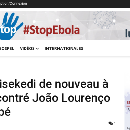
ription/Connexion
Previous
GOSPEL
VIDÉOS
INTERNATIONALES
hisekedi de nouveau à
ncontré João Lourenço
bé
1