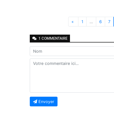
«
1
…
6
7
1
COMMENTAIRE
Envoyer