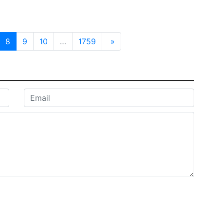
8
9
10
…
1759
»