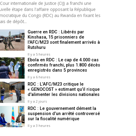
Cour internationale de Justice (CIJ) a franchi une
uvelle étape dans l'affaire opposant la République
mocratique du Congo (RDC) au Rwanda en fixant les
ais de dépôt...
Guerre en RDC : Libérés par
Kinshasa, 15 prisonniers de
l'AFC/M23 sont finalement arrivés à
Rutshuru
Il y a 5 heures
Ebola en RDC : Le cap de 4.000 cas
confirmés franchi, plus 1.800 décès
enregistrés dans 5 provinces
Il y a 6 heures
RDC : L’AFC/M23 critique le
« GENOCOST » estimant qu’il risque
d'alimenter les divisions nationales
Il y a 2 jours
RDC : Le gouvernement dément la
suspension d’un arrêté controversé
sur la fiscalité numérique
Il y a 3 heures