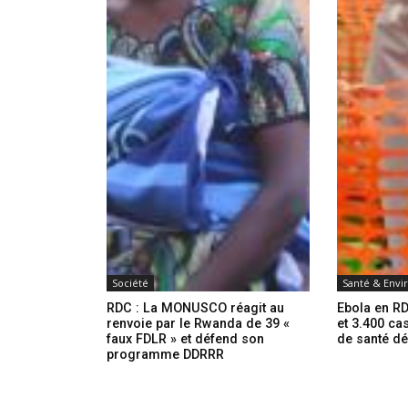
Société
Santé & Env
RDC : La MONUSCO réagit au
Ebola en RD
renvoie par le Rwanda de 39 «
et 3.400 ca
faux FDLR » et défend son
de santé d
programme DDRRR