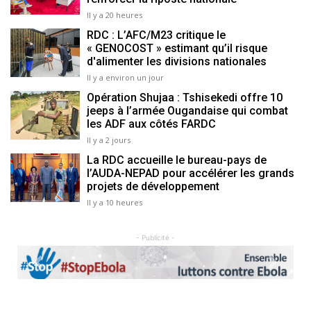
Il y a 20 heures
RDC : L’AFC/M23 critique le
« GENOCOST » estimant qu’il risque
d'alimenter les divisions nationales
Il y a environ un jour
Opération Shujaa : Tshisekedi offre 10
jeeps à l’armée Ougandaise qui combat
les ADF aux côtés FARDC
Il y a 2 jours
La RDC accueille le bureau-pays de
l’AUDA-NEPAD pour accélérer les grands
projets de développement
Il y a 10 heures
- Publicité -
Previous
Next