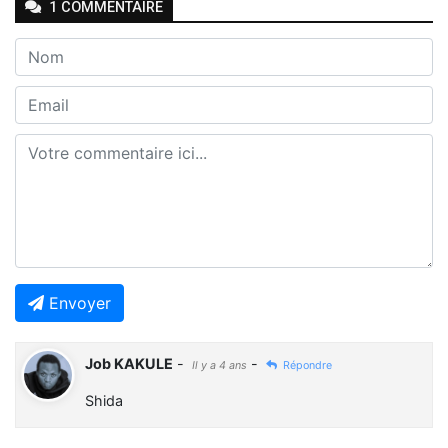
1
COMMENTAIRE
Envoyer
Job KAKULE
-
-
Il y a 4 ans
Répondre
Shida