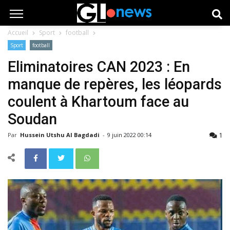
Accueil
Sport
football
Sport
football
Eliminatoires CAN 2023 : En
manque de repères, les léopards
coulent à Khartoum face au
Soudan
1
Par
Hussein Utshu Al Bagdadi
-
9 juin 2022 00:14