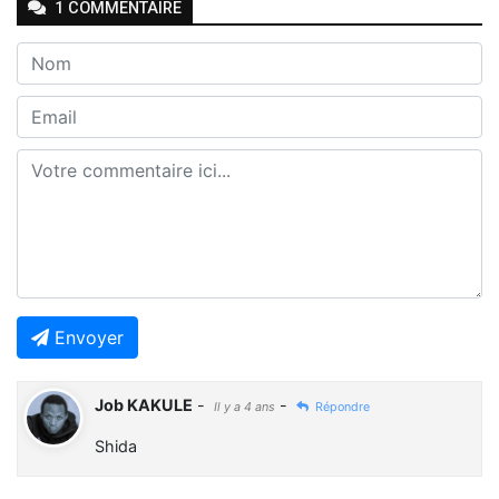
1
COMMENTAIRE
Envoyer
Job KAKULE
-
-
Il y a 4 ans
Répondre
Shida