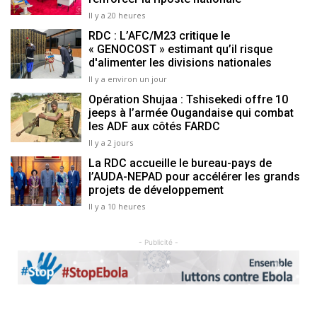
Il y a 20 heures
RDC : L’AFC/M23 critique le
« GENOCOST » estimant qu’il risque
d'alimenter les divisions nationales
Il y a environ un jour
Opération Shujaa : Tshisekedi offre 10
jeeps à l’armée Ougandaise qui combat
les ADF aux côtés FARDC
Il y a 2 jours
La RDC accueille le bureau-pays de
l’AUDA-NEPAD pour accélérer les grands
projets de développement
Il y a 10 heures
- Publicité -
Previous
Next