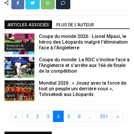
ARTICLES ASSOCIÉS
PLUS DE L'AUTEUR
Coupe du monde 2026 : Lionel Mpasi, le
héros des Léopards malgré l'élimination
Analyses &
face à l'Angleterre
Reportages
Coupe du monde: La RDC s'incline face à
l’Angleterre et s’arrête aux 16è de finale
de la compétition
Sport
Mondial 2026 : « Jouez avec la force de
tout un peuple uni derrière vous »,
Tshisekedi aux Léopards
Sport
«
1
2
3
4
5
6
…
351
»