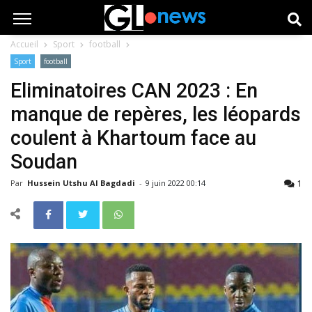
Accueil
Sport
football
Sport
football
Eliminatoires CAN 2023 : En
manque de repères, les léopards
coulent à Khartoum face au
Soudan
1
Par
Hussein Utshu Al Bagdadi
-
9 juin 2022 00:14