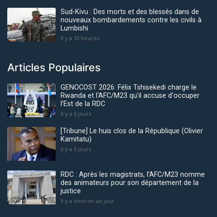
Sud-Kivu : Des morts et des blessés dans de
nouveaux bombardements contre les civils à
Lumbishi
Il y a 10 heures
Articles Populaires
GENOCOST 2026: Félix Tshisekedi charge le
Rwanda et l'AFC/M23 qu'il accuse d'occuper
l'Est de la RDC
Il y a 6 jours
[Tribune] Le huis clos de la République (Olivier
Kamitatu)
Il y a 5 jours
RDC : Après les magistrats, l’AFC/M23 nomme
des animateurs pour son département de la
justice
Il y a environ un jour