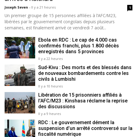
Joseph Seven
-
Il y a 21 heures
1
Un premier groupe de 15 personnes affilées à l’AFC/M23,
libérées par le gouvernement congolais depuis plusieurs
semaines, est finalement arrivé ce vendredi 7 août...
Ebola en RDC : Le cap de 4.000 cas
confirmés franchi, plus 1.800 décès
enregistrés dans 5 provinces
Il y a 22 heures
Sud-Kivu : Des morts et des blessés dans
de nouveaux bombardements contre les
civils à Lumbishi
Il y a 10 heures
Libération de 15 prisonniers affiliés à
l’AFC/M23 : Kinshasa réclame la reprise
des discussions
Il y a 9 heures
RDC : Le gouvernement dément la
suspension d’un arrêté controversé sur la
fiscalité numérique