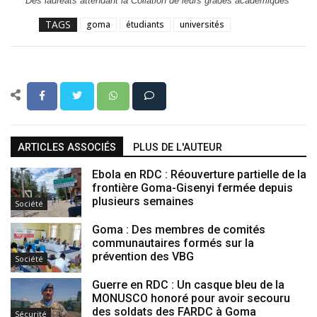
Des lauréats attendant la Collation de leurs grades académiques
TAGS
goma
étudiants
universités
ARTICLES ASSOCIÉS
PLUS DE L'AUTEUR
Ebola en RDC : Réouverture partielle de la
frontière Goma-Gisenyi fermée depuis
plusieurs semaines
Société
Goma : Des membres de comités
communautaires formés sur la
prévention des VBG
Société
Guerre en RDC : Un casque bleu de la
MONUSCO honoré pour avoir secouru
des soldats des FARDC à Goma
Sécurité