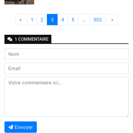
«
1
2
3
4
5
…
302
»
1
COMMENTAIRE
Envoyer