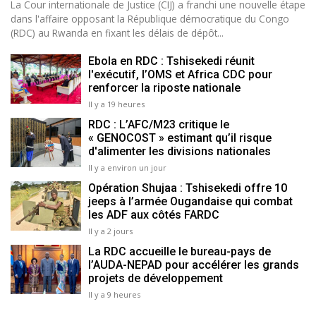
La Cour internationale de Justice (CIJ) a franchi une nouvelle étape
dans l'affaire opposant la République démocratique du Congo
(RDC) au Rwanda en fixant les délais de dépôt...
Ebola en RDC : Tshisekedi réunit
l'exécutif, l’OMS et Africa CDC pour
renforcer la riposte nationale
Il y a 19 heures
RDC : L’AFC/M23 critique le
« GENOCOST » estimant qu’il risque
d'alimenter les divisions nationales
Il y a environ un jour
Opération Shujaa : Tshisekedi offre 10
jeeps à l’armée Ougandaise qui combat
les ADF aux côtés FARDC
Il y a 2 jours
La RDC accueille le bureau-pays de
l’AUDA-NEPAD pour accélérer les grands
projets de développement
Il y a 9 heures