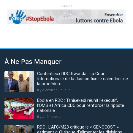
- Publicité -
Previous
Next
À Ne Pas Manquer
Contentieux RDC-Rwanda : La Cour
Internationale de la Justice fixe le calendrier de
la procédure
Il y a environ un jour
Ebola en RDC : Tshisekedi réunit l'exécutif,
l’OMS et Africa CDC pour renforcer la riposte
nationale
Il y a 19 heures
RDC : L’AFC/M23 critique le « GENOCOST »
estimant qu’il risque d'alimenter les divisions