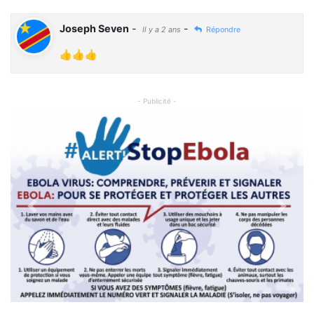
Joseph Seven
-
-
Il y a 2 ans
Répondre
👍👍👍
- Publicité -
Previous
Next