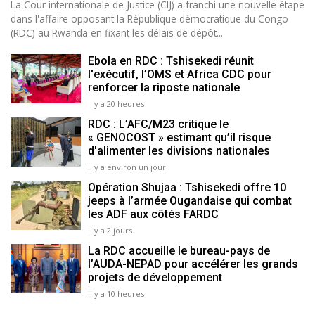
La Cour internationale de Justice (CIJ) a franchi une nouvelle étape
dans l'affaire opposant la République démocratique du Congo
(RDC) au Rwanda en fixant les délais de dépôt...
Ebola en RDC : Tshisekedi réunit
l'exécutif, l’OMS et Africa CDC pour
renforcer la riposte nationale
Il y a 20 heures
RDC : L’AFC/M23 critique le
« GENOCOST » estimant qu’il risque
d'alimenter les divisions nationales
Il y a environ un jour
Opération Shujaa : Tshisekedi offre 10
jeeps à l’armée Ougandaise qui combat
les ADF aux côtés FARDC
Il y a 2 jours
La RDC accueille le bureau-pays de
l’AUDA-NEPAD pour accélérer les grands
projets de développement
Il y a 10 heures