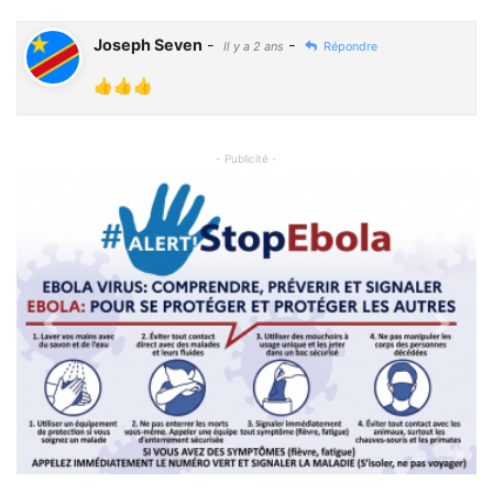
Joseph Seven
-
-
Il y a 2 ans
Répondre
👍👍👍
- Publicité -
Previous
Next