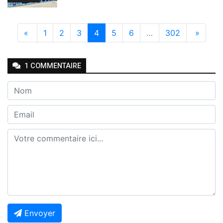
«
1
2
3
4
5
6
…
302
»
1
COMMENTAIRE
Envoyer