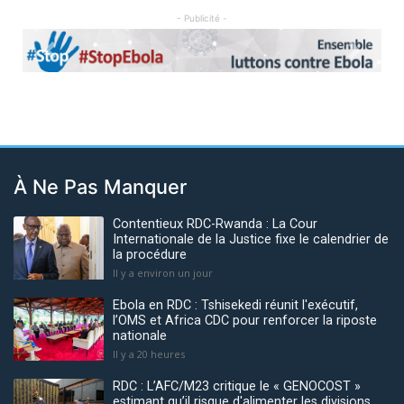
- Publicité -
Previous
Next
À Ne Pas Manquer
Contentieux RDC-Rwanda : La Cour
Internationale de la Justice fixe le calendrier de
la procédure
Il y a environ un jour
Ebola en RDC : Tshisekedi réunit l'exécutif,
l’OMS et Africa CDC pour renforcer la riposte
nationale
Il y a 20 heures
RDC : L’AFC/M23 critique le « GENOCOST »
estimant qu’il risque d'alimenter les divisions