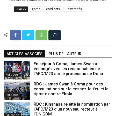
Des lauréats attendant la Collation de leurs grades académiques
TAGS
goma
étudiants
universités
ARTICLES ASSOCIÉS
PLUS DE L'AUTEUR
En séjour à Goma, James Swan a
échangé avec les responsables de
l’AFC/M23 sur le processus de Doha
Politique
RDC : James Swan à Goma pour des
consultations sur le cessez-le-feu et la
riposte contre Ebola
Politique
RDC : Kinshasa rejette la nomination par
l’AFC/M23 d’un nouveau recteur à
l’UNIGOM
Éducation