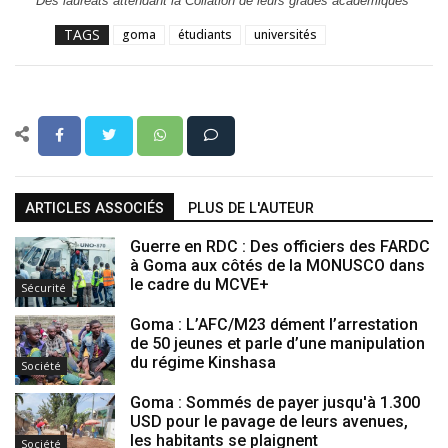
Des lauréats attendant la Collation de leurs grades académiques
TAGS
goma
étudiants
universités
ARTICLES ASSOCIÉS
PLUS DE L'AUTEUR
Guerre en RDC : Des officiers des FARDC
à Goma aux côtés de la MONUSCO dans
le cadre du MCVE+
Sécurité
Goma : L’AFC/M23 dément l’arrestation
de 50 jeunes et parle d’une manipulation
du régime Kinshasa
Société
Goma : Sommés de payer jusqu'à 1.300
USD pour le pavage de leurs avenues,
les habitants se plaignent
Société