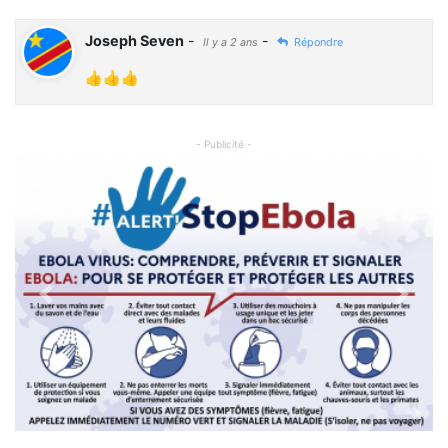
Joseph Seven
-
-
Il y a 2 ans
Répondre
👍👍👍
- Publicité -
Previous
Next