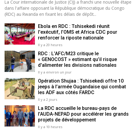
La Cour internationale de Justice (CIJ) a franchi une nouvelle étape
dans l'affaire opposant la République démocratique du Congo
(RDC) au Rwanda en fixant les délais de dépôt...
Ebola en RDC : Tshisekedi réunit
l'exécutif, l’OMS et Africa CDC pour
renforcer la riposte nationale
Il y a 20 heures
RDC : L’AFC/M23 critique le
« GENOCOST » estimant qu’il risque
d'alimenter les divisions nationales
Il y a environ un jour
Opération Shujaa : Tshisekedi offre 10
jeeps à l’armée Ougandaise qui combat
les ADF aux côtés FARDC
Il y a 2 jours
La RDC accueille le bureau-pays de
l’AUDA-NEPAD pour accélérer les grands
projets de développement
Il y a 10 heures