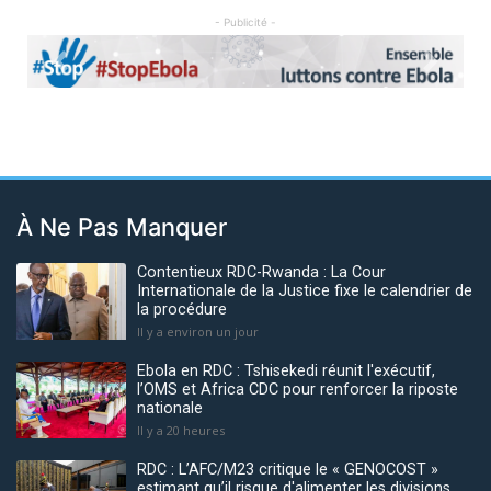
- Publicité -
Previous
Next
À Ne Pas Manquer
Contentieux RDC-Rwanda : La Cour
Internationale de la Justice fixe le calendrier de
la procédure
Il y a environ un jour
Ebola en RDC : Tshisekedi réunit l'exécutif,
l’OMS et Africa CDC pour renforcer la riposte
nationale
Il y a 20 heures
RDC : L’AFC/M23 critique le « GENOCOST »
estimant qu’il risque d'alimenter les divisions