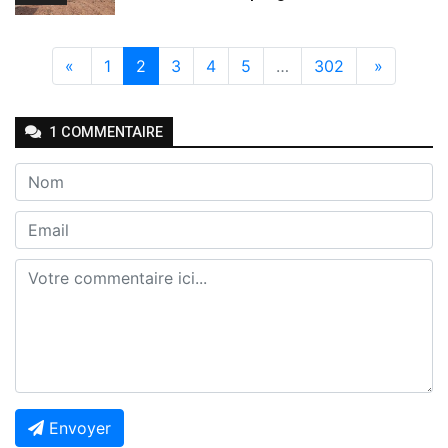
«
1
2
3
4
5
…
302
»
1
COMMENTAIRE
Envoyer