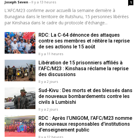
Joseph Seven
-
Il y a 13 heures
1
L'AFC/M23 confirme avoir accueilli la semaine dernière à
Bunagana dans le territoire de Rutshuru, 15 personnes libérées
par Kinshasa dans le cadre du protocole d'échange...
RDC: La C-64 dénonce des attaques
contre ses membres et réitère la reprise
de ses actions le 15 août
Il y a 11 heures
Libération de 15 prisonniers affiliés à
l’AFC/M23 : Kinshasa réclame la reprise
des discussions
Il y a 2 jours
Sud-Kivu : Des morts et des blessés dans
de nouveaux bombardements contre les
civils à Lumbishi
Il y a 2 jours
RDC : Après l’UNIGOM, l’AFC/M23 nomme
de nouveaux responsables d'institutions
d’enseignement public
Il y a 12 heures