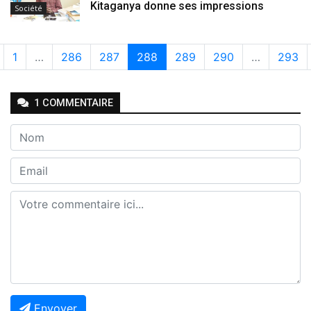
Kitaganya donne ses impressions
Société
1
…
286
287
288
289
290
…
293
1
COMMENTAIRE
Envoyer