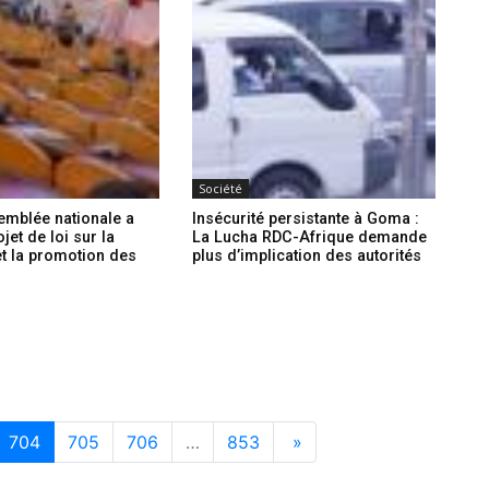
Société
emblée nationale a
Insécurité persistante à Goma :
ojet de loi sur la
La Lucha RDC-Afrique demande
et la promotion des
plus d’implication des autorités
704
705
706
…
853
»