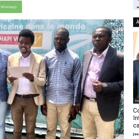
Whatsapp
À
In
C
In
ca
Jo