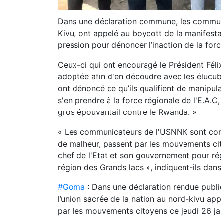
Dans une déclaration commune, les communi
Kivu, ont appelé au boycott de la manifes
pression pour dénoncer l’inaction de la forc
Ceux-ci qui ont encouragé le Président Féli
adoptée afin d'en découdre avec les élucu
ont dénoncé ce qu’ils qualifient de manipu
s'en prendre à la force régionale de l'E.A.C
gros épouvantail contre le Rwanda. »
« Les communicateurs de l'USNNK sont const
de malheur, passent par les mouvements cito
chef de l'Etat et son gouvernement pour ré
région des Grands lacs », indiquent-ils da
#Goma
: Dans une déclaration rendue publi
l’union sacrée de la nation au nord-kivu app
par les mouvements citoyens ce jeudi 26 j