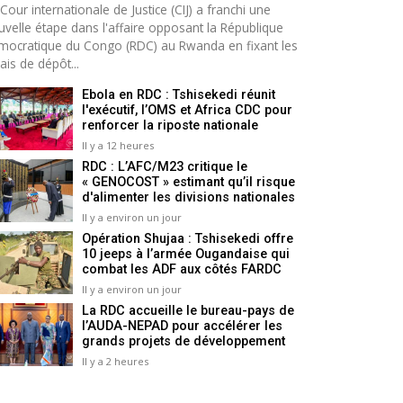
Cour internationale de Justice (CIJ) a franchi une
uvelle étape dans l'affaire opposant la République
mocratique du Congo (RDC) au Rwanda en fixant les
ais de dépôt...
Ebola en RDC : Tshisekedi réunit
l'exécutif, l’OMS et Africa CDC pour
renforcer la riposte nationale
Il y a 12 heures
RDC : L’AFC/M23 critique le
« GENOCOST » estimant qu’il risque
d'alimenter les divisions nationales
Il y a environ un jour
Opération Shujaa : Tshisekedi offre
10 jeeps à l’armée Ougandaise qui
combat les ADF aux côtés FARDC
Il y a environ un jour
La RDC accueille le bureau-pays de
l’AUDA-NEPAD pour accélérer les
grands projets de développement
Il y a 2 heures