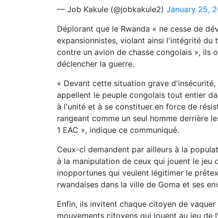
— Job Kakule (@jobkakule2)
January 25, 
Déplorant que le Rwanda « ne cesse de dév
expansionnistes, violant ainsi l'intégrité d
contre un avion de chasse congolais », ils o
déclencher la guerre.
« Devant cette situation grave d'insécurit
appellent le peuple congolais tout entier dan
à l'unité et à se constituer en force de rési
rangeant comme un seul homme derrière les
1 EAC », indique ce communiqué.
Ceux-ci demandent par ailleurs à la popula
à la manipulation de ceux qui jouent le jeu
inopportunes qui veulent légitimer le prétex
rwandaises dans la ville de Goma et ses env
Enfin, ils invitent chaque citoyen de vaque
mouvements citoyens qui jouent au jeu de l'e