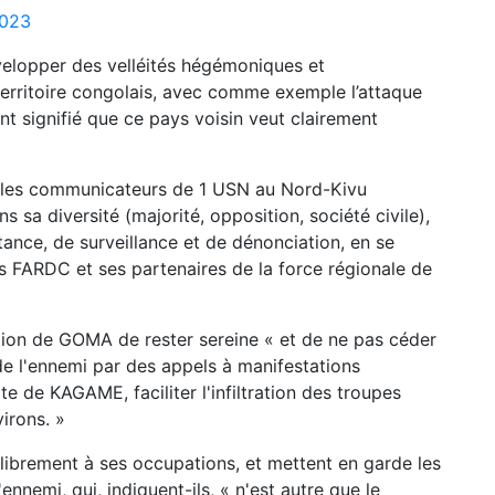
2023
elopper des velléités hégémoniques et
u territoire congolais, avec comme exemple l’attaque
nt signifié que ce pays voisin veut clairement
é, les communicateurs de 1 USN au Nord-Kivu
s sa diversité (majorité, opposition, société civile),
stance, de surveillance et de dénonciation, en se
 FARDC et ses partenaires de la force régionale de
tion de GOMA de rester sereine « et de ne pas céder
 de l'ennemi par des appels à manifestations
te de KAGAME, faciliter l'infiltration des troupes
irons. »
r librement à ses occupations, et mettent en garde les
nnemi, qui, indiquent-ils, « n'est autre que le