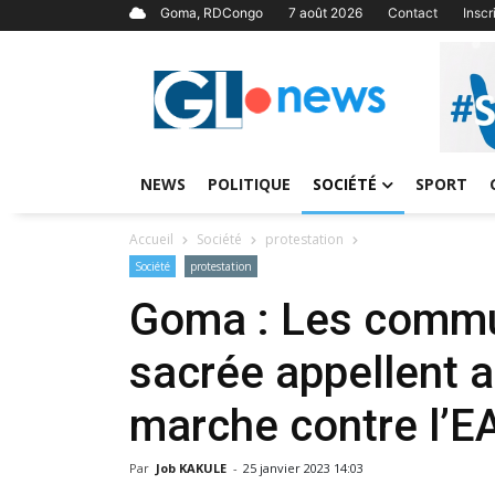
Goma, RDCongo
7 août 2026
Contact
Insc
NEWS
POLITIQUE
SOCIÉTÉ
SPORT
Accueil
Société
protestation
Société
protestation
Goma : Les commun
sacrée appellent a
marche contre l’E
Par
Job KAKULE
-
25 janvier 2023 14:03