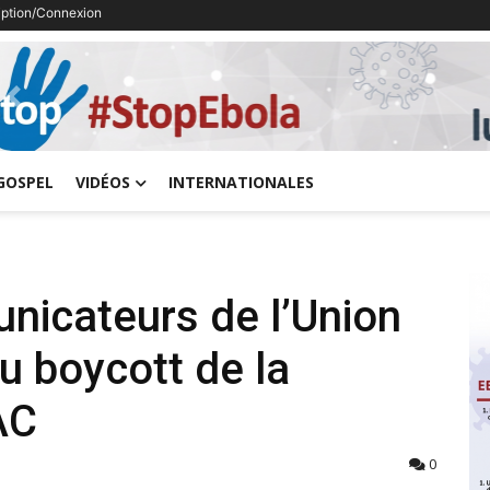
ription/Connexion
Previous
GOSPEL
VIDÉOS
INTERNATIONALES
icateurs de l’Union
u boycott de la
AC
0