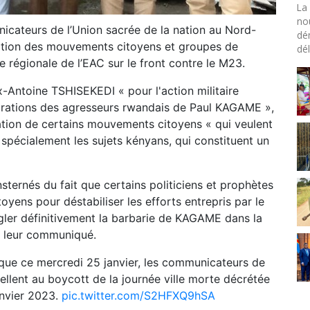
La 
no
cateurs de l’Union sacrée de la nation au Nord-
dé
tation des mouvements citoyens et groupes de
dél
e régionale de l’EAC sur le front contre le M23.
x-Antoine TSHISEKEDI « pour l'action militaire
brations des agresseurs rwandais de Paul KAGAME »,
lation de certains mouvements citoyens « qui veulent
, spécialement les sujets kényans, qui constituent un
ernés du fait que certains politiciens et prophètes
yens pour déstabiliser les efforts entrepris par le
gler définitivement la barbarie de KAGAME dans la
ns leur communiqué.
que ce mercredi 25 janvier, les communicateurs de
ellent au boycott de la journée ville morte décrétée
anvier 2023.
pic.twitter.com/S2HFXQ9hSA