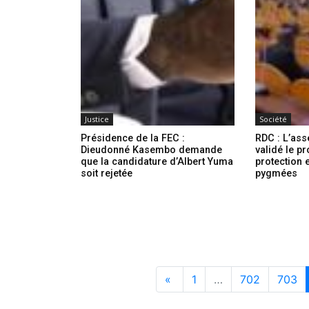
Justice
Société
Présidence de la FEC :
RDC : L’ass
Dieudonné Kasembo demande
validé le pr
que la candidature d’Albert Yuma
protection 
soit rejetée
pygmées
«
1
…
702
703