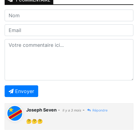
1
COMMENTAIRE
Envoyer
Joseph Seven
-
-
Il y a 3 mois
Répondre
🤔🤔🤔