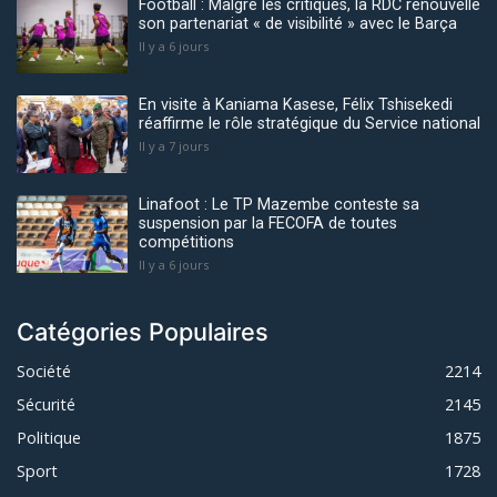
Football : Malgré les critiques, la RDC renouvelle
son partenariat « de visibilité » avec le Barça
Il y a 6 jours
En visite à Kaniama Kasese, Félix Tshisekedi
réaffirme le rôle stratégique du Service national
Il y a 7 jours
Linafoot : Le TP Mazembe conteste sa
suspension par la FECOFA de toutes
compétitions
Il y a 6 jours
Catégories Populaires
Société
2214
Sécurité
2145
Politique
1875
Sport
1728