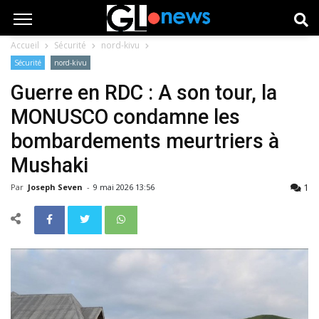
Accueil
Sécurité
nord-kivu
Sécurité
nord-kivu
Guerre en RDC : A son tour, la
MONUSCO condamne les
bombardements meurtriers à
Mushaki
1
Par
Joseph Seven
-
9 mai 2026 13:56