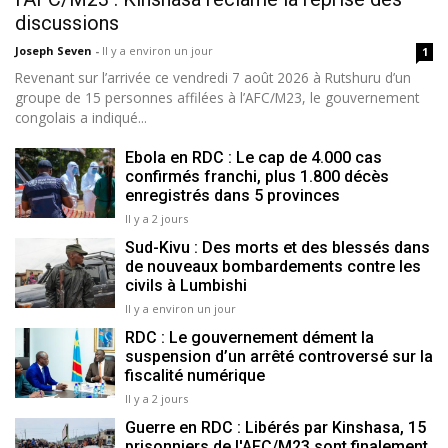
discussions
Joseph Seven
-
Il y a environ un jour
1
Revenant sur l’arrivée ce vendredi 7 août 2026 à Rutshuru d’un
groupe de 15 personnes affilées à l’AFC/M23, le gouvernement
congolais a indiqué...
Ebola en RDC : Le cap de 4.000 cas
confirmés franchi, plus 1.800 décès
enregistrés dans 5 provinces
Il y a 2 jours
Sud-Kivu : Des morts et des blessés dans
de nouveaux bombardements contre les
civils à Lumbishi
Il y a environ un jour
RDC : Le gouvernement dément la
suspension d’un arrêté controversé sur la
fiscalité numérique
Il y a 2 jours
Guerre en RDC : Libérés par Kinshasa, 15
prisonniers de l'AFC/M23 sont finalement