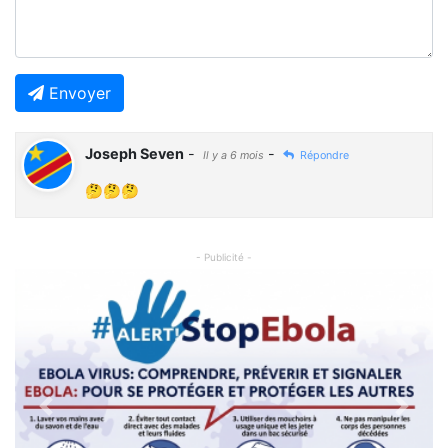
Envoyer
Joseph Seven
-
-
Il y a 6 mois
Répondre
🤔🤔🤔
- Publicité -
Previous
Next