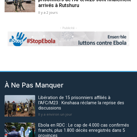
arrivés à Rutshuru
Il y a 2 jours
- Publicité -
Previous
Next
À Ne Pas Manquer
Libération de 15 prisonniers affiliés à
l’AFC/M23 : Kinshasa réclame la reprise des
discussions
Il y a environ un jour
Ebola en RDC : Le cap de 4.000 cas confirmés
franchi, plus 1.800 décès enregistrés dans 5
provinces