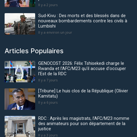
Il y a 2 jours
Sud-Kivu : Des morts et des blessés dans de
nouveaux bombardements contre les civils à
Lumbishi
Il y a environ un jour
Articles Populaires
GENOCOST 2026: Félix Tshisekedi charge le
Rwanda et l'AFC/M23 qu'il accuse d'occuper
l'Est de la RDC
Il y a 7 jours
[Tribune] Le huis clos de la République (Olivier
Kamitatu)
Il y a 6 jours
RDC : Après les magistrats, l’AFC/M23 nomme
des animateurs pour son département de la
justice
Il y a 3 jours