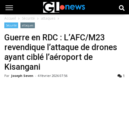
Accueil
Sécurité
attaques
Sécurité
attaques
Guerre en RDC : L’AFC/M23
revendique l’attaque de drones
ayant ciblé l’aéroport de
Kisangani
1
Par
Joseph Seven
-
4 février 2026 07:56