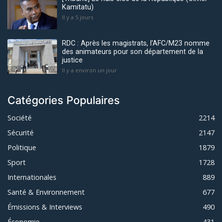
Kamitatu)
Il y a 5 jours
RDC : Après les magistrats, l’AFC/M23 nomme
des animateurs pour son département de la
justice
Il y a environ un jour
Catégories Populaires
Société
2214
Sécurité
2147
Politique
1879
Sport
1728
Internationales
889
Santé & Environnement
677
Émissions & Interviews
490
Économie
431