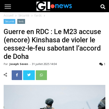
Accueil
Sécurité
fardc
Sécurité
fardc
Guerre en RDC : Le M23 accuse
(encore) Kinshasa de violer le
cessez-le-feu sabotant l’accord
de Doha
1
Par
Joseph Seven
-
31 juillet 2025 14:04