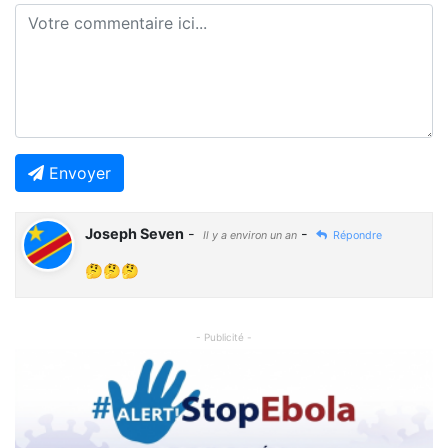
Envoyer
Joseph Seven
-
-
Il y a environ un an
Répondre
🤔🤔🤔
- Publicité -