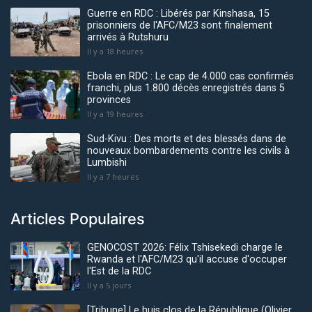
Guerre en RDC : Libérés par Kinshasa, 15
prisonniers de l'AFC/M23 sont finalement
arrivés à Rutshuru
Il y a 18 heures
Ebola en RDC : Le cap de 4.000 cas confirmés
franchi, plus 1.800 décès enregistrés dans 5
provinces
Il y a 19 heures
Sud-Kivu : Des morts et des blessés dans de
nouveaux bombardements contre les civils à
Lumbishi
Il y a 7 heures
Articles Populaires
GENOCOST 2026: Félix Tshisekedi charge le
Rwanda et l'AFC/M23 qu'il accuse d'occuper
l'Est de la RDC
Il y a 5 jours
[Tribune] Le huis clos de la République (Olivier