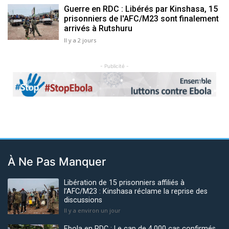
Guerre en RDC : Libérés par Kinshasa, 15
prisonniers de l'AFC/M23 sont finalement
arrivés à Rutshuru
Il y a 2 jours
- Publicité -
Previous
Next
À Ne Pas Manquer
Libération de 15 prisonniers affiliés à
l’AFC/M23 : Kinshasa réclame la reprise des
discussions
Il y a environ un jour
Ebola en RDC : Le cap de 4.000 cas confirmés