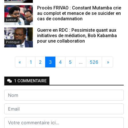
Procès FRIVAO : Constant Mutamba crie
au complot et menace de se suicider en
cas de condamnation
Justice
Guerre en RDC : Pessimiste quant aux
initiatives de médiation, Bob Kabamba
pour une collaboration
Politique
«
1
2
3
4
5
…
526
»
1
COMMENTAIRE