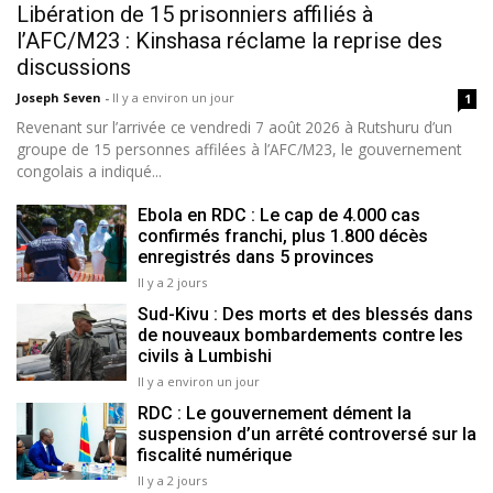
Libération de 15 prisonniers affiliés à
l’AFC/M23 : Kinshasa réclame la reprise des
discussions
Joseph Seven
-
Il y a environ un jour
1
Revenant sur l’arrivée ce vendredi 7 août 2026 à Rutshuru d’un
groupe de 15 personnes affilées à l’AFC/M23, le gouvernement
congolais a indiqué...
Ebola en RDC : Le cap de 4.000 cas
confirmés franchi, plus 1.800 décès
enregistrés dans 5 provinces
Il y a 2 jours
Sud-Kivu : Des morts et des blessés dans
de nouveaux bombardements contre les
civils à Lumbishi
Il y a environ un jour
RDC : Le gouvernement dément la
suspension d’un arrêté controversé sur la
fiscalité numérique
Il y a 2 jours