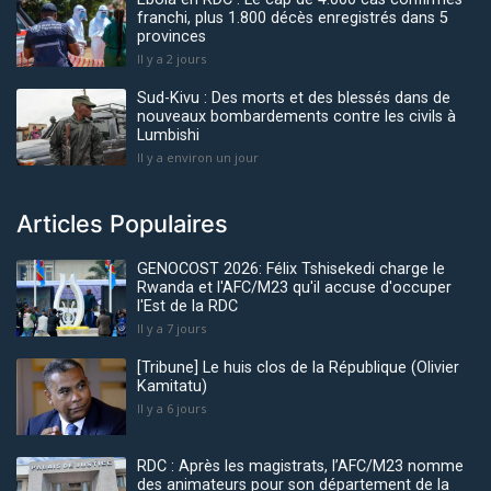
franchi, plus 1.800 décès enregistrés dans 5
provinces
Il y a 2 jours
Sud-Kivu : Des morts et des blessés dans de
nouveaux bombardements contre les civils à
Lumbishi
Il y a environ un jour
Articles Populaires
GENOCOST 2026: Félix Tshisekedi charge le
Rwanda et l'AFC/M23 qu'il accuse d'occuper
l'Est de la RDC
Il y a 7 jours
[Tribune] Le huis clos de la République (Olivier
Kamitatu)
Il y a 6 jours
RDC : Après les magistrats, l’AFC/M23 nomme
des animateurs pour son département de la