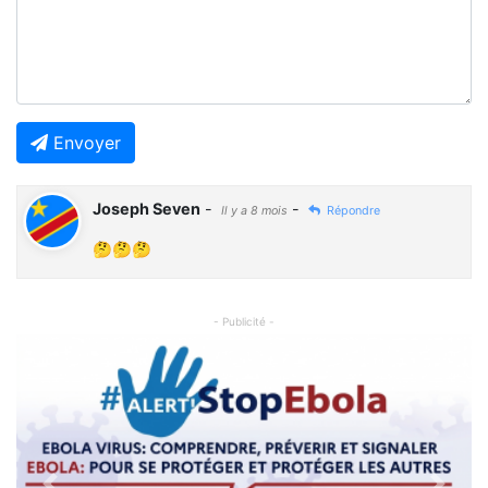
Envoyer
Joseph Seven
-
-
Il y a 8 mois
Répondre
🤔🤔🤔
- Publicité -