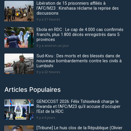
Libération de 15 prisonniers affiliés à
l’AFC/M23 : Kinshasa réclame la reprise des
discussions
Il y a 21 heures
Ebola en RDC : Le cap de 4.000 cas confirmés
franchi, plus 1.800 décès enregistrés dans 5
provinces
Il y a environ un jour
Sud-Kivu : Des morts et des blessés dans de
nouveaux bombardements contre les civils à
Lumbishi
Il y a 22 heures
Articles Populaires
GENOCOST 2026: Félix Tshisekedi charge le
Rwanda et l'AFC/M23 qu'il accuse d'occuper
l'Est de la RDC
Il y a 6 jours
[Tribune] Le huis clos de la République (Olivier