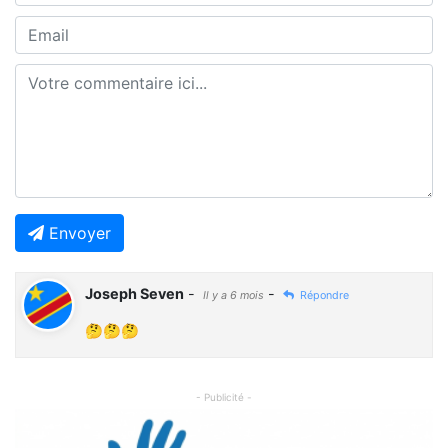
Envoyer
Joseph Seven
-
-
Il y a 6 mois
Répondre
🤔🤔🤔
- Publicité -