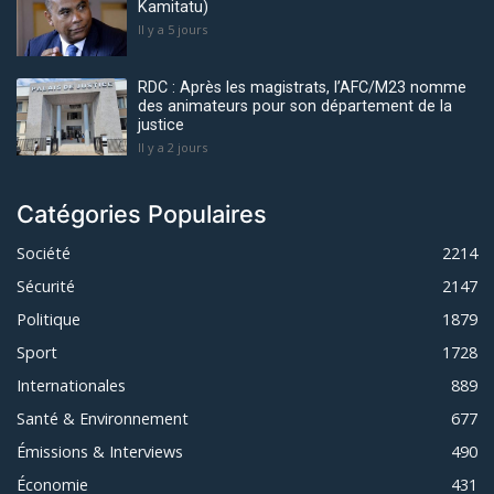
Kamitatu)
Il y a 5 jours
RDC : Après les magistrats, l’AFC/M23 nomme
des animateurs pour son département de la
justice
Il y a 2 jours
Catégories Populaires
Société
2214
Sécurité
2147
Politique
1879
Sport
1728
Internationales
889
Santé & Environnement
677
Émissions & Interviews
490
Économie
431