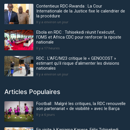
Contentieux RDC-Rwanda : La Cour
Internationale de la Justice fixe le calendrier de
la procédure
Il y a environ un jour
Ebola en RDC : Tshisekedi réunit l'exécutif,
l’OMS et Africa CDC pour renforcer la riposte
nationale
Il y a 17 heures
RDC : L’AFC/M23 critique le « GENOCOST »
estimant qu’il risque d'alimenter les divisions
nationales
Il y a environ un jour
Articles Populaires
Football : Malgré les critiques, la RDC renouvelle
son partenariat « de visibilité » avec le Barça
Il y a 6 jours
En visite à Kaniama Kasese, Félix Tshisekedi