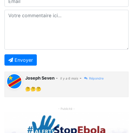
Envoyer
Joseph Seven
-
-
Il y a 6 mois
Répondre
🤔🤔🤔
- Publicité -