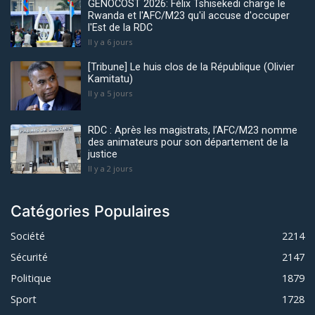
GENOCOST 2026: Félix Tshisekedi charge le
Rwanda et l'AFC/M23 qu'il accuse d'occuper
l'Est de la RDC
Il y a 6 jours
[Tribune] Le huis clos de la République (Olivier
Kamitatu)
Il y a 5 jours
RDC : Après les magistrats, l’AFC/M23 nomme
des animateurs pour son département de la
justice
Il y a 2 jours
Catégories Populaires
Société
2214
Sécurité
2147
Politique
1879
Sport
1728