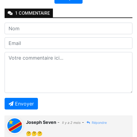
1
COMMENTAIRE
Envoyer
Joseph Seven
-
-
Il y a 2 mois
Répondre
🤔🤔🤔