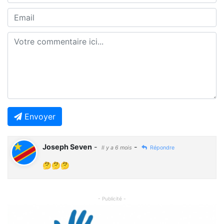
Envoyer
Joseph Seven
-
-
Il y a 6 mois
Répondre
🤔🤔🤔
- Publicité -