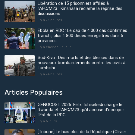
Libération de 15 prisonniers affiliés à
l’AFC/M23 : Kinshasa réclame la reprise des
discussions
Il y a 23 heures
Ebola en RDC : Le cap de 4.000 cas confirmés
franchi, plus 1.800 décès enregistrés dans 5
provinces
Il y a environ un jour
Sud-Kivu : Des morts et des blessés dans de
nouveaux bombardements contre les civils à
Lumbishi
Il y a 24 heures
Articles Populaires
GENOCOST 2026: Félix Tshisekedi charge le
Rwanda et l'AFC/M23 qu'il accuse d'occuper
l'Est de la RDC
Il y a 6 jours
[Tribune] Le huis clos de la République (Olivier