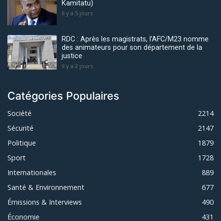
Kamitatu)
Il y a 5 jours
RDC : Après les magistrats, l’AFC/M23 nomme
des animateurs pour son département de la
justice
Il y a 2 jours
Catégories Populaires
Société
2214
Sécurité
2147
Politique
1879
Sport
1728
Internationales
889
Santé & Environnement
677
Émissions & Interviews
490
Économie
431