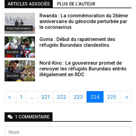
ARTICLES ASSOCIÉS
PLUS DE L'AUTEUR
Rwanda : La commémoration du 26ème
anniversaire du génocide perturbée par
le coronavirus
Internationales
Goma : Début du rapatriement des
réfugiés Burundais clandestins
Société
Nord-Kivu : Le gouverneur promet de
renvoyer les réfugiés Burundais entrés
illégalement en RDC
Société
«
1
…
221
222
223
224
225
»
1
COMMENTAIRE