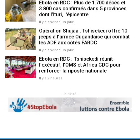
Ebola en RDC : Plus de 1.700 décès et
3.800 cas confirmés dans 5 provinces
dont l’Ituri, l'épicentre
Il y a environ un jour
Opération Shujaa : Tshisekedi offre 10
jeeps à l’armée Ougandaise qui combat
les ADF aux côtés FARDC
Il y a environ un jour
Ebola en RDC : Tshisekedi réunit
l'exécutif, l’OMS et Africa CDC pour
renforcer la riposte nationale
Il y a 2 heures
- Publicité -
Previous
Next