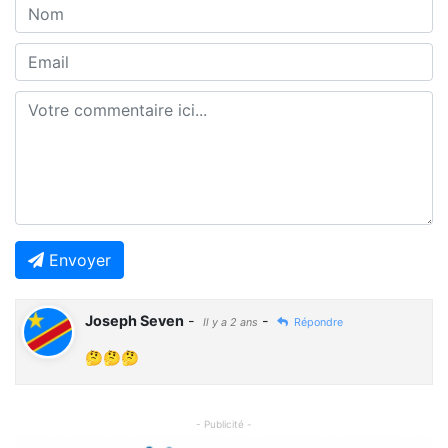
Envoyer
Joseph Seven
-
-
Il y a 2 ans
Répondre
🤔🤔🤔
- Publicité -