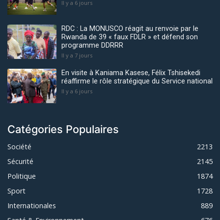
Il y a 6 jours
RDC : La MONUSCO réagit au renvoie par le
Rwanda de 39 « faux FDLR » et défend son
programme DDRRR
Il y a 7 jours
En visite à Kaniama Kasese, Félix Tshisekedi
réaffirme le rôle stratégique du Service national
Il y a 6 jours
Catégories Populaires
Société
2213
Sécurité
2145
Politique
1874
Sport
1728
Internationales
889