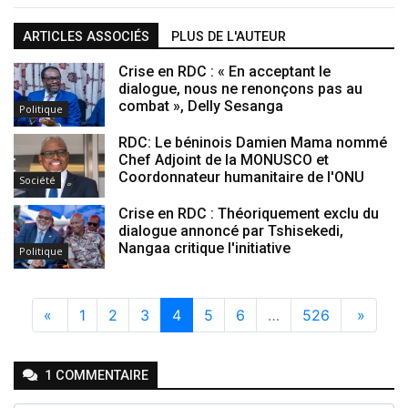
ARTICLES ASSOCIÉS
PLUS DE L'AUTEUR
Crise en RDC : « En acceptant le
dialogue, nous ne renonçons pas au
combat », Delly Sesanga
Politique
RDC: Le béninois Damien Mama nommé
Chef Adjoint de la MONUSCO et
Coordonnateur humanitaire de l'ONU
Société
Crise en RDC : Théoriquement exclu du
dialogue annoncé par Tshisekedi,
Nangaa critique l'initiative
Politique
«
1
2
3
4
5
6
…
526
»
1
COMMENTAIRE