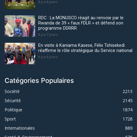
Il y a 6 jours
RDC : La MONUSCO réagit au renvoie par le
Rwanda de 39 « faux FDLR » et défend son
programme DDRRR
Il y a 7 jours
En visite à Kaniama Kasese, Félix Tshisekedi
réaffirme le rôle stratégique du Service national
Il y a 6 jours
Catégories Populaires
Société
2213
Sécurité
2145
Politique
1874
Sport
1728
Internationales
889