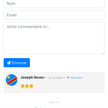
Envoyer
Joseph Seven
-
-
Il y a 2 ans
Répondre
🤔🤔🤔
- Publicité -