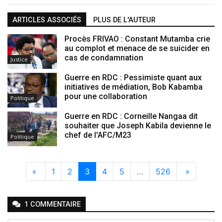
ARTICLES ASSOCIÉS
PLUS DE L'AUTEUR
Procès FRIVAO : Constant Mutamba crie
au complot et menace de se suicider en
cas de condamnation
Justice
Guerre en RDC : Pessimiste quant aux
initiatives de médiation, Bob Kabamba
pour une collaboration
Politique
Guerre en RDC : Corneille Nangaa dit
souhaiter que Joseph Kabila devienne le
chef de l'AFC/M23
Politique
«
1
2
3
4
5
…
526
»
1
COMMENTAIRE