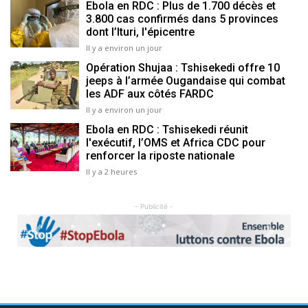
Ebola en RDC : Plus de 1.700 décès et
3.800 cas confirmés dans 5 provinces
dont l’Ituri, l'épicentre
Il y a environ un jour
Opération Shujaa : Tshisekedi offre 10
jeeps à l’armée Ougandaise qui combat
les ADF aux côtés FARDC
Il y a environ un jour
Ebola en RDC : Tshisekedi réunit
l'exécutif, l’OMS et Africa CDC pour
renforcer la riposte nationale
Il y a 2 heures
- Publicité -
Previous
Next