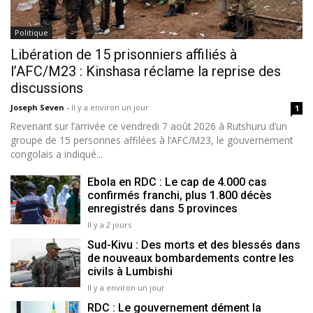
Politique
Libération de 15 prisonniers affiliés à
l’AFC/M23 : Kinshasa réclame la reprise des
discussions
Joseph Seven
-
Il y a environ un jour
1
Revenant sur l’arrivée ce vendredi 7 août 2026 à Rutshuru d’un
groupe de 15 personnes affilées à l’AFC/M23, le gouvernement
congolais a indiqué...
Ebola en RDC : Le cap de 4.000 cas
confirmés franchi, plus 1.800 décès
enregistrés dans 5 provinces
Il y a 2 jours
Sud-Kivu : Des morts et des blessés dans
de nouveaux bombardements contre les
civils à Lumbishi
Il y a environ un jour
RDC : Le gouvernement dément la