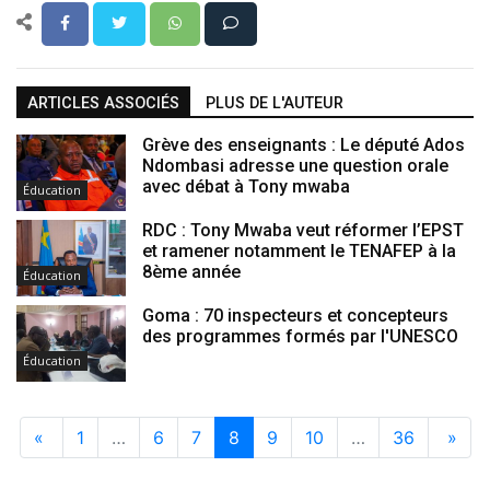
ARTICLES ASSOCIÉS
PLUS DE L'AUTEUR
Grève des enseignants : Le député Ados
Ndombasi adresse une question orale
avec débat à Tony mwaba
Éducation
RDC : Tony Mwaba veut réformer l’EPST
et ramener notamment le TENAFEP à la
8ème année
Éducation
Goma : 70 inspecteurs et concepteurs
des programmes formés par l'UNESCO
Éducation
«
1
…
6
7
8
9
10
…
36
»