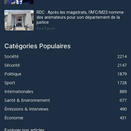
RDC : Après les magistrats, l’AFC/M23 nomme
des animateurs pour son département de la
justice
Il y a 3 jours
Catégories Populaires
Société
2214
Sécurité
2147
Politique
1879
Sport
1728
Internationales
889
Santé & Environnement
677
Émissions & Interviews
490
Économie
431
Explorer nos articles