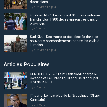
discussions
Il y a environ un jour
Ebola en RDC : Le cap de 4.000 cas confirmés
franchi, plus 1.800 décès enregistrés dans 5
provinces
Il y a 2 jours
Sud-Kivu : Des morts et des blessés dans de
nouveaux bombardements contre les civils à
Lumbishi
Il y a environ un jour
Articles Populaires
GENOCOST 2026: Félix Tshisekedi charge le
Rwanda et l'AFC/M23 qu'il accuse d'occuper
l'Est de la RDC
Il y a 7 jours
[Tribune] Le huis clos de la République (Olivier
Kamitatu)
Il y a 6 jours