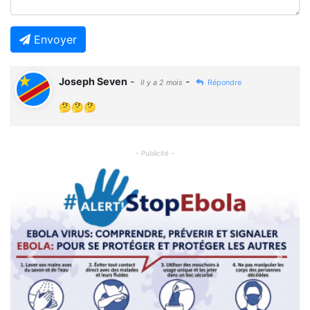
Envoyer
Joseph Seven
-
-
Il y a 2 mois
Répondre
🤔🤔🤔
- Publicité -
Previous
Next