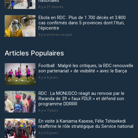
nationales
Il y a 21 heures
Ebola en RDC : Plus de 1.700 décès et 3.800
cas confirmés dans 5 provinces dont l’Ituri,
l'épicentre
Il y a environ un jour
Articles Populaires
Football : Malgré les critiques, la RDC renouvelle
son partenariat « de visibilité » avec le Barça
Il y a 6 jours
RDC : La MONUSCO réagit au renvoie par le
Rwanda de 39 « faux FDLR » et défend son
programme DDRRR
Il y a 7 jours
En visite à Kaniama Kasese, Félix Tshisekedi
réaffirme le rôle stratégique du Service national
Il y a 6 jours