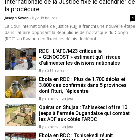
Internationale de la Justice fixe le calendrier de
la procédure
Joseph Seven
-
Il y a 19 heures
1
La Cour internationale de Justice (CIJ) a franchi une nouvelle étape
dans l'affaire opposant la République démocratique du Congo
(RDC) au Rwanda en fixant les délais de dépôt...
RDC : L’AFC/M23 critique le
« GENOCOST » estimant qu’il risque
d'alimenter les divisions nationales
Il y a 21 heures
Ebola en RDC : Plus de 1.700 décès et
3.800 cas confirmés dans 5 provinces
dont l’Ituri, l'épicentre
Il y a environ un jour
Opération Shujaa : Tshisekedi offre 10
jeeps à l’armée Ougandaise qui combat
les ADF aux côtés FARDC
Il y a environ un jour
Ebola en RDC : Tshisekedi réunit