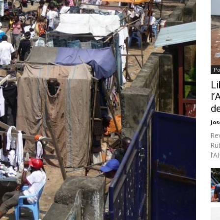
Po
Li
l’
de
Jo
Re
Ru
l’