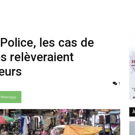
Police, les cas de
s relèveraient
eurs
1
Whatsapp
À