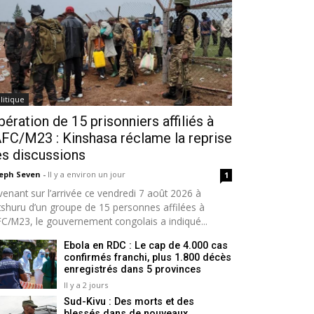
litique
bération de 15 prisonniers affiliés à
AFC/M23 : Kinshasa réclame la reprise
s discussions
seph Seven
-
Il y a environ un jour
1
venant sur l’arrivée ce vendredi 7 août 2026 à
tshuru d’un groupe de 15 personnes affilées à
AFC/M23, le gouvernement congolais a indiqué...
Ebola en RDC : Le cap de 4.000 cas
confirmés franchi, plus 1.800 décès
enregistrés dans 5 provinces
Il y a 2 jours
Sud-Kivu : Des morts et des
blessés dans de nouveaux