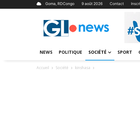
Goma, RDCongo
9 août 2026
Contact
Insc
NEWS
POLITIQUE
SOCIÉTÉ
SPORT
Accueil
Société
kinshasa