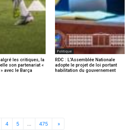
Politique
algré les critiques, la
RDC : L'Assemblée Nationale
lle son partenariat «
adopte le projet de loi portant
é » avec le Barça
habilitation du gouvernement
4
5
…
475
»