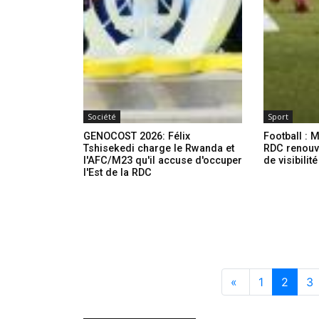
Société
Sport
GENOCOST 2026: Félix
Football : M
Tshisekedi charge le Rwanda et
RDC renouve
l'AFC/M23 qu'il accuse d'occuper
de visibilit
l'Est de la RDC
«
1
2
3