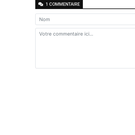
1
COMMENTAIRE
Envoyer
Joseph Seven
-
-
Il y a 5 mois
Répondr
🤔🤔🤔