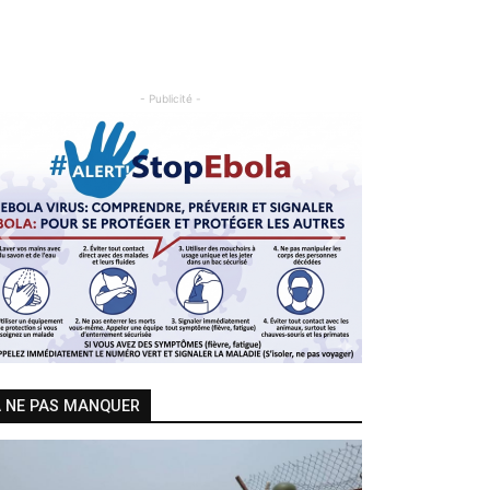
- Publicité -
Previous
Next
 NE PAS MANQUER