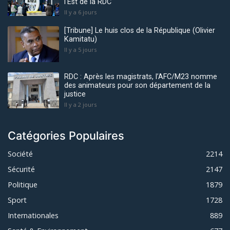
l'Est de la RDC
Il y a 6 jours
[Tribune] Le huis clos de la République (Olivier
Kamitatu)
Il y a 5 jours
RDC : Après les magistrats, l’AFC/M23 nomme
des animateurs pour son département de la
justice
Il y a 2 jours
Catégories Populaires
Société
2214
Sécurité
2147
Politique
1879
Sport
1728
Internationales
889