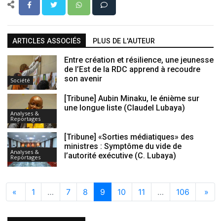
ARTICLES ASSOCIÉS
PLUS DE L'AUTEUR
Entre création et résilience, une jeunesse
de l’Est de la RDC apprend à recoudre
son avenir
Société
[Tribune] Aubin Minaku, le énième sur
une longue liste (Claudel Lubaya)
Analyses &
Reportages
[Tribune] «Sorties médiatiques» des
ministres : Symptôme du vide de
Analyses &
l’autorité exécutive (C. Lubaya)
Reportages
«
1
…
7
8
9
10
11
…
106
»