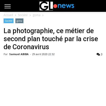
Accueil
Société
goma
Société
goma
La photographie, ce métier de
second plan touché par la crise
de Coronavirus
3
Par
Samuel ABIBA
-
29 avril 2020 22:32