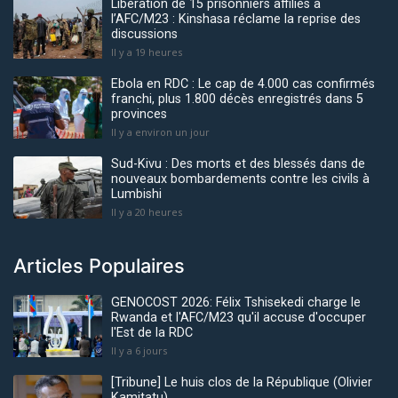
Libération de 15 prisonniers affiliés à
l’AFC/M23 : Kinshasa réclame la reprise des
discussions
Il y a 19 heures
Ebola en RDC : Le cap de 4.000 cas confirmés
franchi, plus 1.800 décès enregistrés dans 5
provinces
Il y a environ un jour
Sud-Kivu : Des morts et des blessés dans de
nouveaux bombardements contre les civils à
Lumbishi
Il y a 20 heures
Articles Populaires
GENOCOST 2026: Félix Tshisekedi charge le
Rwanda et l'AFC/M23 qu'il accuse d'occuper
l'Est de la RDC
Il y a 6 jours
[Tribune] Le huis clos de la République (Olivier
Kamitatu)