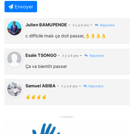
Envoyer
Julien BAMUPENDE
-
-
Il y a 6 ans
Répondre
c difficile mais ça doit passer,👌👌👌👌
Esaïe TSONGO
-
-
Il y a 6 ans
Répondre
Ça va bientôt passer
Samuel ABIBA
-
-
Il y a 6 ans
Répondre
✌✌✌✌
- Publicité -