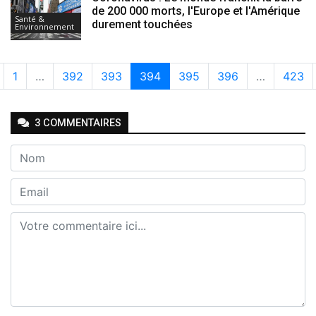
de 200 000 morts, l'Europe et l'Amérique
Santé &
durement touchées
Environnement
1
…
392
393
394
395
396
…
423
3
COMMENTAIRE
S