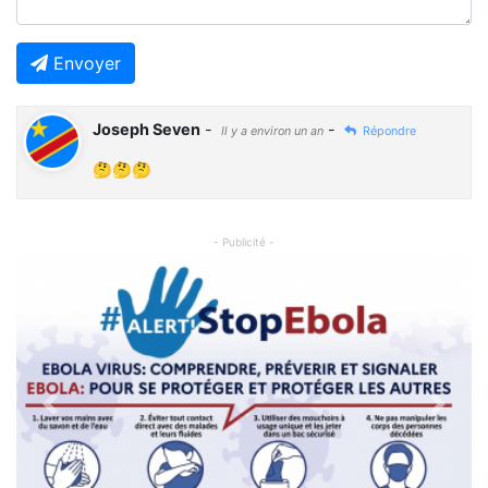
Envoyer
Joseph Seven
-
-
Il y a environ un an
Répondre
🤔🤔🤔
- Publicité -
Previous
Next