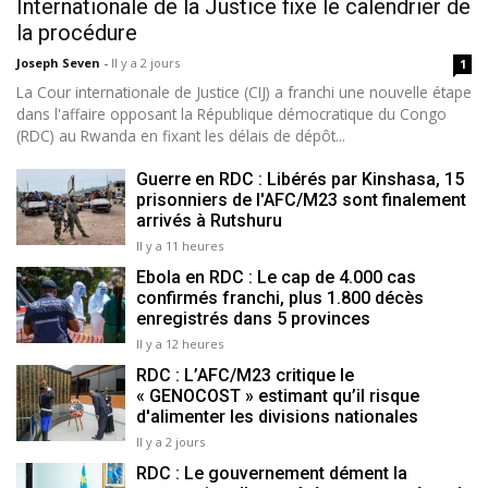
Internationale de la Justice fixe le calendrier de
la procédure
Joseph Seven
-
Il y a 2 jours
1
La Cour internationale de Justice (CIJ) a franchi une nouvelle étape
dans l'affaire opposant la République démocratique du Congo
(RDC) au Rwanda en fixant les délais de dépôt...
Guerre en RDC : Libérés par Kinshasa, 15
prisonniers de l'AFC/M23 sont finalement
arrivés à Rutshuru
Il y a 11 heures
Ebola en RDC : Le cap de 4.000 cas
confirmés franchi, plus 1.800 décès
enregistrés dans 5 provinces
Il y a 12 heures
RDC : L’AFC/M23 critique le
« GENOCOST » estimant qu’il risque
d'alimenter les divisions nationales
Il y a 2 jours
RDC : Le gouvernement dément la