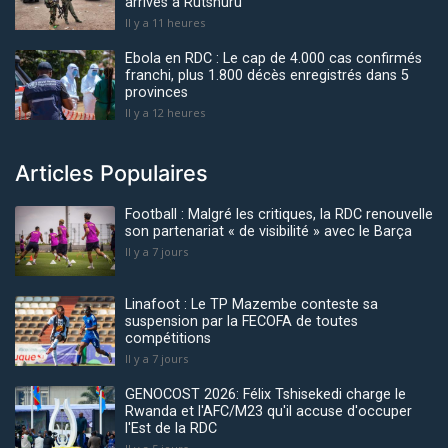
arrivés à Rutshuru
Il y a 11 heures
Ebola en RDC : Le cap de 4.000 cas confirmés
franchi, plus 1.800 décès enregistrés dans 5
provinces
Il y a 12 heures
Articles Populaires
Football : Malgré les critiques, la RDC renouvelle
son partenariat « de visibilité » avec le Barça
Il y a 7 jours
Linafoot : Le TP Mazembe conteste sa
suspension par la FECOFA de toutes
compétitions
Il y a 7 jours
GENOCOST 2026: Félix Tshisekedi charge le
Rwanda et l'AFC/M23 qu'il accuse d'occuper
l'Est de la RDC