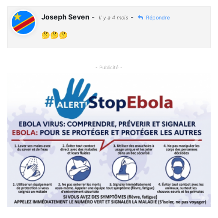
Joseph Seven
-
-
Il y a 4 mois
Répondre
🤔🤔🤔
- Publicité -
Previous
Next