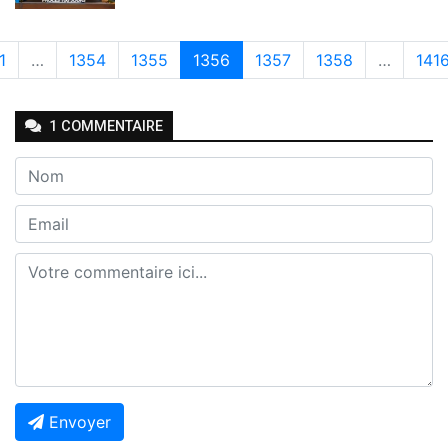
1
…
1354
1355
1356
1357
1358
…
141
1
COMMENTAIRE
Envoyer