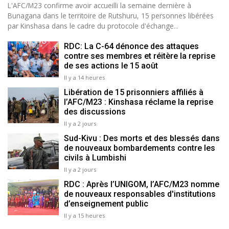
L'AFC/M23 confirme avoir accueilli la semaine dernière à
Bunagana dans le territoire de Rutshuru, 15 personnes libérées
par Kinshasa dans le cadre du protocole d'échange...
RDC: La C-64 dénonce des attaques
contre ses membres et réitère la reprise
de ses actions le 15 août
Il y a 14 heures
Libération de 15 prisonniers affiliés à
l’AFC/M23 : Kinshasa réclame la reprise
des discussions
Il y a 2 jours
Sud-Kivu : Des morts et des blessés dans
de nouveaux bombardements contre les
civils à Lumbishi
Il y a 2 jours
RDC : Après l’UNIGOM, l’AFC/M23 nomme
de nouveaux responsables d'institutions
d’enseignement public
Il y a 15 heures