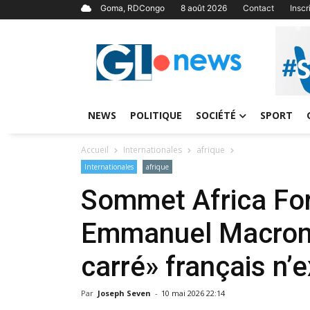
Goma, RDCongo
8 août 2026
Contact
Insc
NEWS
POLITIQUE
SOCIÉTÉ
SPORT
Accueil
Internationales
afrique
Internationales
afrique
Sommet Africa For
Emmanuel Macron a
carré» français n’e
Par
Joseph Seven
-
10 mai 2026 22:14