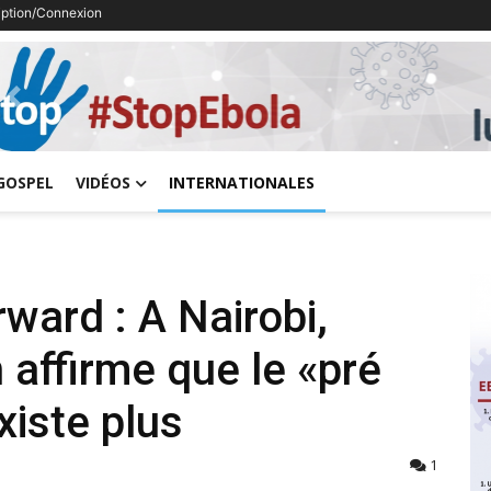
ription/Connexion
Previous
GOSPEL
VIDÉOS
INTERNATIONALES
ward : A Nairobi,
ffirme que le «pré
xiste plus
1