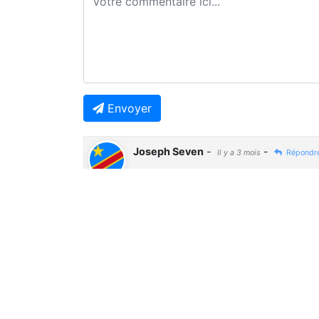
Envoyer
Joseph Seven
-
-
Il y a 3 mois
Répondr
🤔🤔🤔
Previous