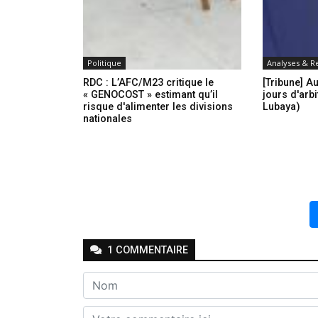
Politique
Analyses & R
RDC : L’AFC/M23 critique le
[Tribune] A
« GENOCOST » estimant qu’il
jours d'arbi
risque d'alimenter les divisions
Lubaya)
nationales
1
COMMENTAIRE