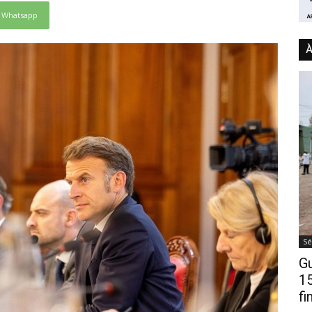
Whatsapp
À
Sé
Gu
15
fi