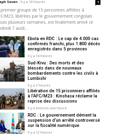
seph Seven
-
Il y a 14 heures
1
 premier groupe de 15 personnes affilées à
AFC/M23, libérées par le gouvernement congolais
puis plusieurs semaines, est finalement arrivé ce
dredi 7 août...
Ebola en RDC : Le cap de 4.000 cas
confirmés franchi, plus 1.800 décès
enregistrés dans 5 provinces
Il y a 14 heures
Sud-Kivu : Des morts et des
blessés dans de nouveaux
bombardements contre les civils à
Lumbishi
Il y a 2 heures
Libération de 15 prisonniers affiliés
à l’AFC/M23 : Kinshasa réclame la
reprise des discussions
Il y a environ une heure
RDC : Le gouvernement dément la
suspension d’un arrêté controversé
sur la fiscalité numérique
Il y a 12 heures