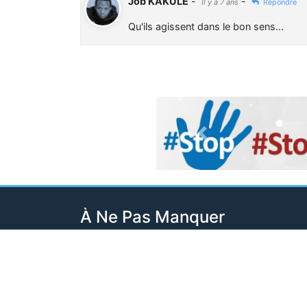
Job KAKULE
-
-
Il y a 7 ans
Répondre
Qu'ils agissent dans le bon sens...
Previous
À Ne Pas Manquer
Contentieux RDC-Rwanda : La Cour
Internationale de la Justice fixe le
calendrier de la procédure
Il y a 12 heures
RDC : L’AFC/M23 critique le