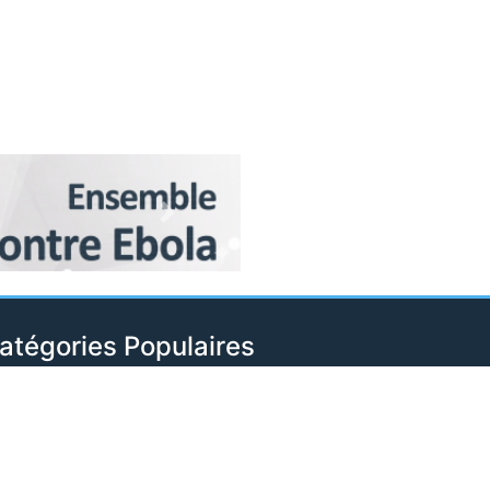
Next
atégories Populaires
ciété
2213
curité
2145
litique
1874
ort
1728