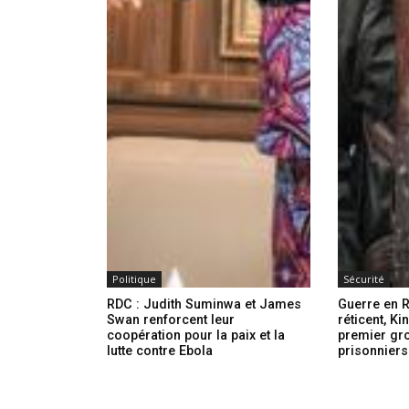
Politique
Sécurité
RDC : Judith Suminwa et James
Guerre en 
Swan renforcent leur
réticent, Ki
coopération pour la paix et la
premier gr
lutte contre Ebola
prisonnier