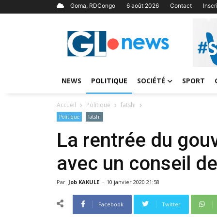
Goma, RDCongo
6 août 2026
Contact
Insc
NEWS
POLITIQUE
SOCIÉTÉ
SPORT
Accueil
Politique
fatshi
Politique
fatshi
La rentrée du gou
avec un conseil de
Par
Job KAKULE
-
10 janvier 2020 21:58
Facebook
Twitter