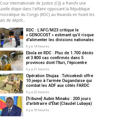
Cour internationale de Justice (CIJ) a franchi une
uvelle étape dans l'affaire opposant la République
mocratique du Congo (RDC) au Rwanda en fixant les
ais de dépôt...
RDC : L’AFC/M23 critique le
« GENOCOST » estimant qu’il risque
d'alimenter les divisions nationales
Il y a 14 heures
Ebola en RDC : Plus de 1.700 décès
et 3.800 cas confirmés dans 5
provinces dont l’Ituri, l'épicentre
Il y a 21 heures
Opération Shujaa : Tshisekedi offre
10 jeeps à l’armée Ougandaise qui
combat les ADF aux côtés FARDC
Il y a 22 heures
[Tribune] Aubin Minaku : 200 jours
d'arbitraire d'État (Claudel Lubaya)
Il y a 19 heures