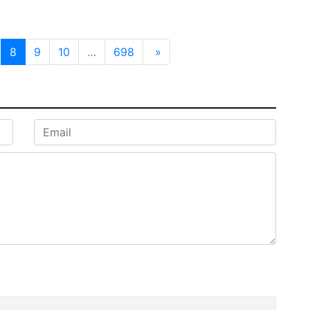
8
9
10
…
698
»