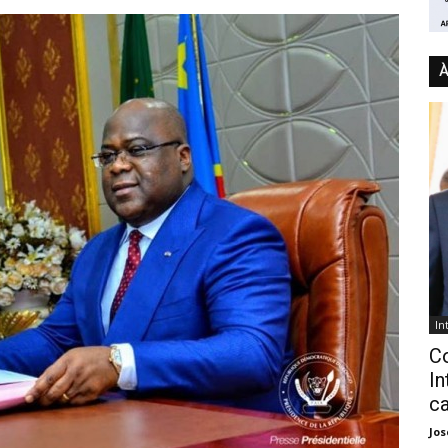
À
In
C
In
ca
Jo