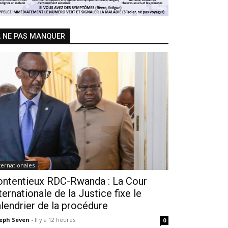
 NE PAS MANQUER
ternationales
ontentieux RDC-Rwanda : La Cour
ternationale de la Justice fixe le
lendrier de la procédure
seph Seven
-
Il y a 12 heures
0