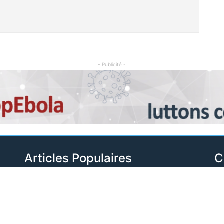
- Publicité -
Articles Populaires
C
So
Football : Malgré les critiques, la RDC
renouvelle son partenariat « de visibilité »
Sé
avec le Barça
Il y a 5 jours
Po
Rapatriés depuis quelques mois au
Sp